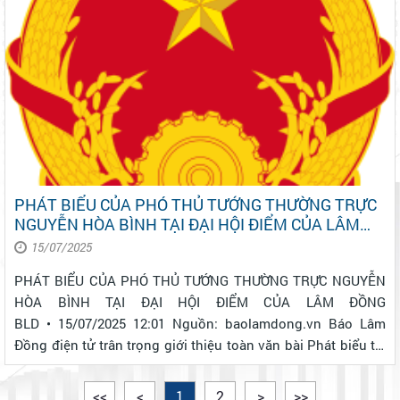
PHÁT BIỂU CỦA PHÓ THỦ TƯỚNG THƯỜNG TRỰC
NGUYỄN HÒA BÌNH TẠI ĐẠI HỘI ĐIỂM CỦA LÂM
ĐỒNG
15/07/2025
PHÁT BIỂU CỦA PHÓ THỦ TƯỚNG THƯỜNG TRỰC NGUYỄN
HÒA BÌNH TẠI ĐẠI HỘI ĐIỂM CỦA LÂM ĐỒNG
BLD • 15/07/2025 12:01 Nguồn: baolamdong.vn Báo Lâm
Đồng điện tử trân trọng giới thiệu toàn văn bài Phát biểu tại
Đại hội đại biểu Đảng bộ xã Đơn Dương, tỉnh Lâm Đồng, lần
thứ I, nhiệm kỳ 2025 - 2030 (ngày 15/7/2...
<<
<
1
2
>
>>