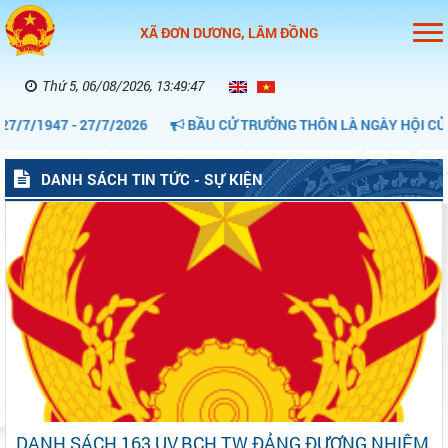
XÃ ĐƠN DƯƠNG, LÂM ĐỒNG
Thứ 5, 06/08/2026, 13:49:48
947 - 27/7/2026
BẦU CỬ TRƯỞNG THÔN LÀ NGÀY HỘI CỦA CỘNG
DANH SÁCH TIN TỨC - SỰ KIỆN
DANH SÁCH 163 UV.BCH TW ĐẢNG ĐƯƠNG NHIỆM