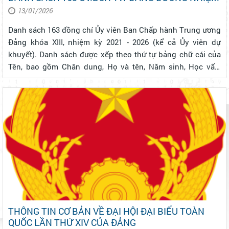
13/01/2026
Danh sách 163 đồng chí Ủy viên Ban Chấp hành Trung ương
Đảng khóa XIII, nhiệm kỳ 2021 - 2026 (kể cả Ủy viên dự
khuyết). Danh sách được xếp theo thứ tự bảng chữ cái của
Tên, bao gồm Chân dung, Họ và tên, Năm sinh, Học vấn,
Chức vụ. Thông tin chi tiết của từng cá nhân xem
tại: https://daihoidang.vn/...
THÔNG TIN CƠ BẢN VỀ ĐẠI HỘI ĐẠI BIỂU TOÀN
QUỐC LẦN THỨ XIV CỦA ĐẢNG