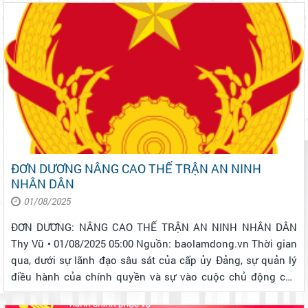
nâng cao sức khỏe Nhân ...
ĐƠN DƯƠNG NÂNG CAO THẾ TRẬN AN NINH
NHÂN DÂN
01/08/2025
ĐƠN DƯƠNG: NÂNG CAO THẾ TRẬN AN NINH NHÂN DÂN
Thy Vũ • 01/08/2025 05:00 Nguồn: baolamdong.vn Thời gian
qua, dưới sự lãnh đạo sâu sát của cấp ủy Đảng, sự quản lý
điều hành của chính quyền và sự vào cuộc chủ động của
lực lượng công an, phong trào Toàn dân bảo vệ an ninh Tổ