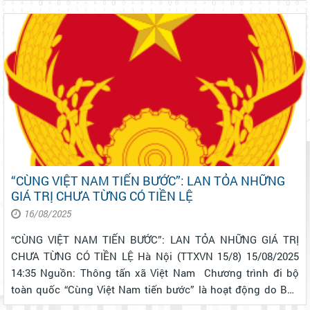
“CÙNG VIỆT NAM TIẾN BƯỚC”: LAN TỎA NHỮNG
GIÁ TRỊ CHƯA TỪNG CÓ TIỀN LỆ
16/08/2025
“CÙNG VIỆT NAM TIẾN BƯỚC”: LAN TỎA NHỮNG GIÁ TRỊ
CHƯA TỪNG CÓ TIỀN LỆ Hà Nội (TTXVN 15/8) 15/08/2025
14:35 Nguồn: Thông tấn xã Việt Nam Chương trình đi bộ
toàn quốc “Cùng Việt Nam tiến bước” là hoạt động do Báo
Nhân Dân tổ chức, phối hợp Bộ Công an nhằm kỷ niệm 80