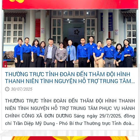
quốc trên địa bàn xã Đơn D...
THƯỜNG TRỰC TỈNH ĐOÀN ĐẾN THĂM ĐỘI HÌNH
THANH NIÊN TÌNH NGUYỆN HỖ TRỢ TRUNG TÂM
PHỤC VỤ HÀNH CHÍNH CÔNG XÃ ĐƠN DƯƠNG
30/07/2025
THƯỜNG TRỰC TỈNH ĐOÀN ĐẾN THĂM ĐỘI HÌNH THANH
NIÊN TÌNH NGUYỆN HỖ TRỢ TRUNG TÂM PHỤC VỤ HÀNH
CHÍNH CÔNG XÃ ĐƠN DƯƠNG Sáng ngày 29/7/2025, đồng
chí Trần Diệp Mỹ Dung - Phó Bí thư Thường trực Tỉnh đoàn,
Trưởng Ban Công tác Đoàn và Thanh thiếu nhi tỉnh Lâm
Đồng - đã đến thăm hỏi, động viên và trao quà...