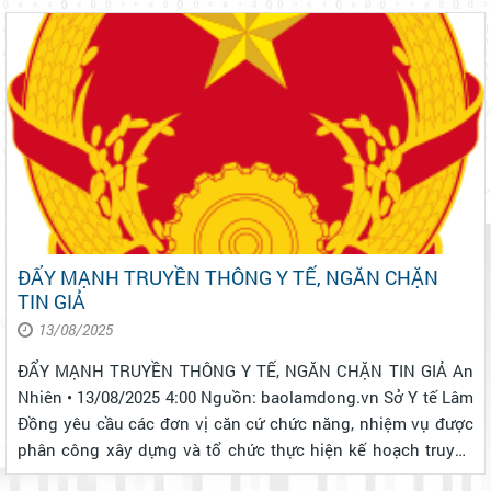
năm Cách mạng Tháng Tám (19/8/19...
ĐẨY MẠNH TRUYỀN THÔNG Y TẾ, NGĂN CHẶN
TIN GIẢ
13/08/2025
ĐẨY MẠNH TRUYỀN THÔNG Y TẾ, NGĂN CHẶN TIN GIẢ An
Nhiên • 13/08/2025 4:00 Nguồn: baolamdong.vn Sở Y tế Lâm
Đồng yêu cầu các đơn vị căn cứ chức năng, nhiệm vụ được
phân công xây dựng và tổ chức thực hiện kế hoạch truyền
thông phòng, chống dịch bệnh, góp phần bảo vệ, chăm sóc,