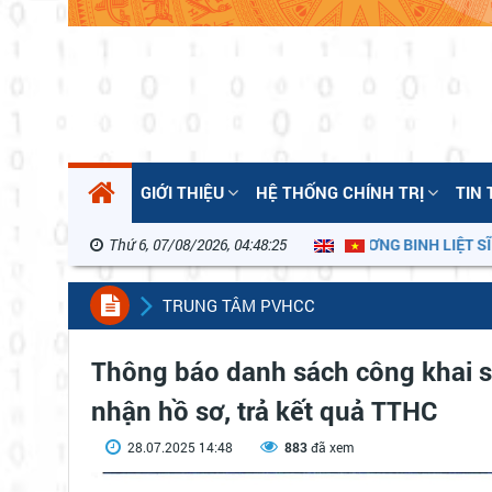
GIỚI THIỆU
HỆ THỐNG CHÍNH TRỊ
TIN
Thứ 6, 07/08/2026, 04:48:25
KỶ NIỆM 79 NĂM NGÀY THƯƠNG BINH LIỆT SĨ 27/7/
TRUNG TÂM PVHCC
Thông báo danh sách công khai số
nhận hồ sơ, trả kết quả TTHC
28.07.2025 14:48
883
đã xem