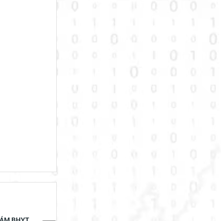
KHÁM BHYT
📢📢📢 12 ĐIỂM MỚI NỔI