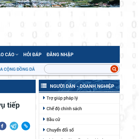
ÁO CÁO
HỎI ĐÁP
ĐĂNG NHẬP
NG ĐỒNG DÂN CƯ!
NGƯỜI DÂN - DOANH NGHIỆP
Trợ giúp pháp lý
ụ tiếp
Chế độ chính sách
Bầu cử
Chuyển đổi số