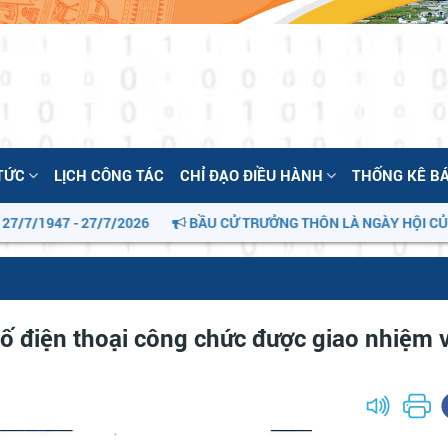
 TỨC
LỊCH CÔNG TÁC
CHỈ ĐẠO ĐIỀU HÀNH
THỐNG KÊ B
1947 - 27/7/2026
BẦU CỬ TRƯỞNG THÔN LÀ NGÀY HỘI CỦA CỘ
 điện thoại công chức được giao nhiệm v