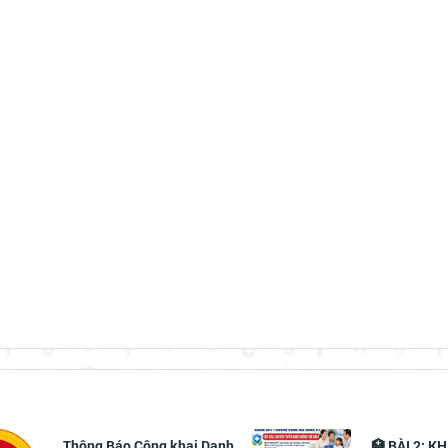
Thông Báo Công khai Danh
🏥 BÀI 2: 