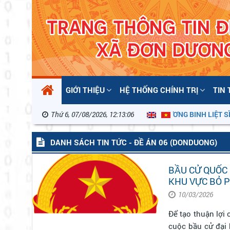
GIỚI THIỆU
HỆ THỐNG CHÍNH TRỊ
TIN
Thứ 6, 07/08/2026, 12:13:07
KỶ NIỆM 79 NĂM NGÀY THƯƠNG BINH LIỆT SĨ 27/7
DANH SÁCH TIN TỨC - ĐỀ ÁN 06 (DONDUONG)
BẦU CỬ QUỐC 
KHU VỰC BỎ P
10/03/2026
Để tạo thuận lợi 
cuộc bầu cử đại