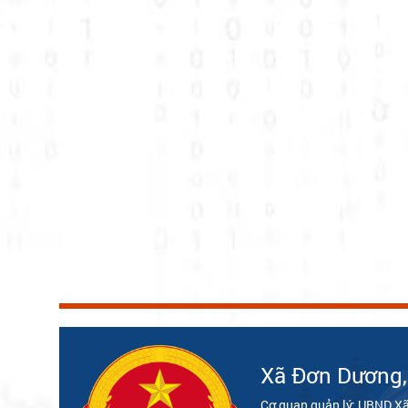
Xã Đơn Dương
Cơ quan quản lý: UBND X