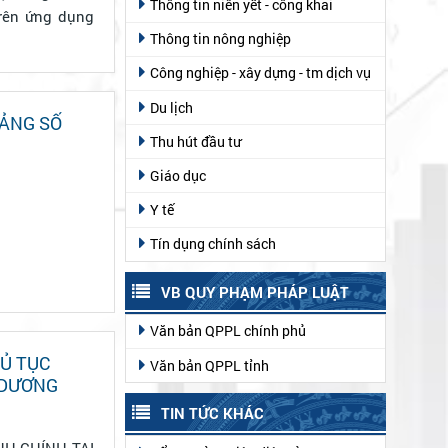
Thông tin niên yết - công khai
trên ứng dụng
Thông tin nông nghiệp
Công nghiệp - xây dựng - tm dịch vụ
Du lịch
TẢNG SỐ
Thu hút đầu tư
Giáo dục
Y tế
Tín dụng chính sách
VB QUY PHẠM PHÁP LUẬT
Văn bản QPPL chính phủ
HỦ TỤC
Văn bản QPPL tỉnh
XÃ ĐƠN DƯƠNG
TIN TỨC KHÁC
H CHÍNH TAI