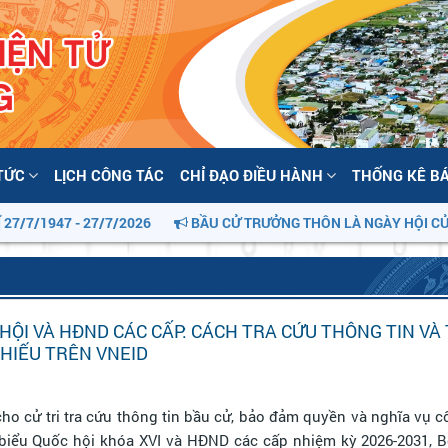
 TỨC
LỊCH CÔNG TÁC
CHỈ ĐẠO ĐIỀU HÀNH
THỐNG KÊ B
/1947 - 27/7/2026
BẦU CỬ TRƯỞNG THÔN LÀ NGÀY HỘI CỦA CỘ
HỘI VÀ HĐND CÁC CẤP: CÁCH TRA CỨU THÔNG TIN VÀ 
HIẾU TRÊN VNEID
cho cử tri tra cứu thông tin bầu cử, bảo đảm quyền và nghĩa vụ 
 biểu Quốc hội khóa XVI và HĐND các cấp nhiệm kỳ 2026-2031, 