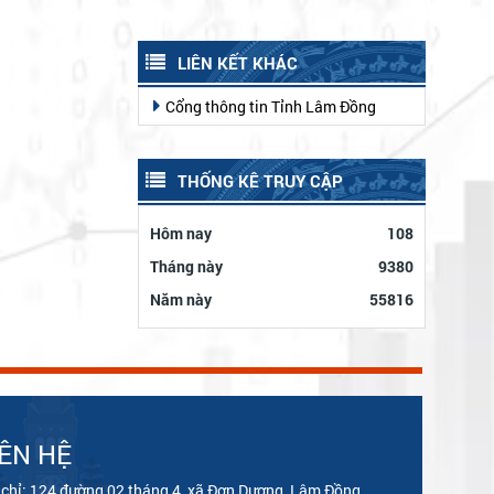
LIÊN KẾT KHÁC
Cổng thông tin Tỉnh Lâm Đồng
THỐNG KÊ TRUY CẬP
Hôm nay
108
Tháng này
9380
Năm này
55816
IÊN HỆ
 chỉ: 124 đường 02 tháng 4, xã Đơn Dương, Lâm Đồng