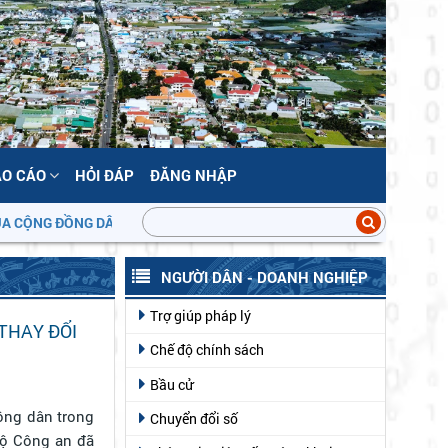
ÁO CÁO
HỎI ĐÁP
ĐĂNG NHẬP
NG ĐỒNG DÂN CƯ!
NGƯỜI DÂN - DOANH NGHIỆP
Trợ giúp pháp lý
THAY ĐỔI
Chế độ chính sách
Bầu cử
công dân trong
Chuyển đổi số
Bộ Công an đã