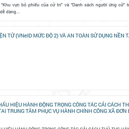
h “Khu vực bỏ phiếu của cử tri” và “Danh sách người ứng cử” 
 dễ dàng...
ỆN TỬ (VNeID MỨC ĐỘ 2) VÀ AN TOÀN SỬ DỤNG NỀN 
HẨU HIỆU HÀNH ĐỘNG TRỌNG CÔNG TÁC CẢI CÁCH T
HÀNH CHÍNH TAI TRUNG TÂM PHỤC VỤ HÀNH CHÍNH CÔNG 
ẨU HIỆU HÀNH ĐỘNG TRỌNG CÔNG TÁC CẢI CÁCH THỦ TỤC HÀN