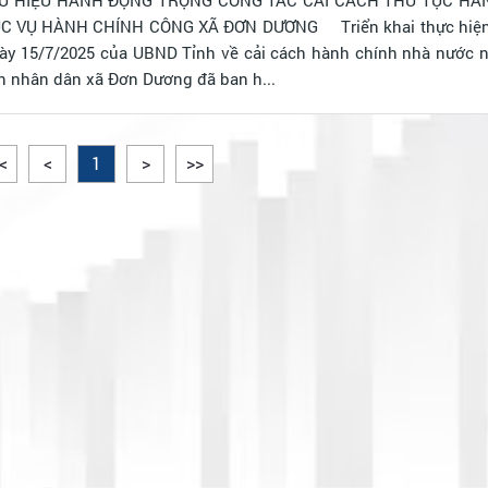
ực hiện Kế hoạch số
y 15/7/2025 của UBND Tỉnh về cải cách hành chính nhà nước 
 nhân dân xã Đơn Dương đã ban h...
<
<
1
>
>>