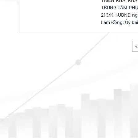
TRUNG TÂM PHỤC VỤ HÀNH CHÍNH CÔNG XÃ ĐƠN DƯƠNG Triển khai th
213/KH-UBND ngà
Lâm Đồng; Ủy ban
<