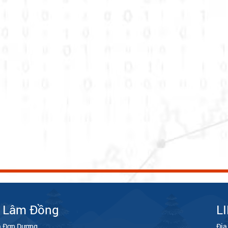
, Lâm Đồng
L
ã Đơn Dương
Địa