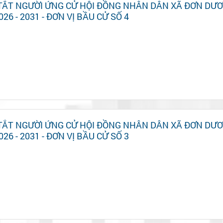
 TẮT NGƯỜI ỨNG CỬ HỘI ĐỒNG NHÂN DÂN XÃ ĐƠN DƯ
026 - 2031 - ĐƠN VỊ BẦU CỬ SỐ 4
 TẮT NGƯỜI ỨNG CỬ HỘI ĐỒNG NHÂN DÂN XÃ ĐƠN DƯ
026 - 2031 - ĐƠN VỊ BẦU CỬ SỐ 3