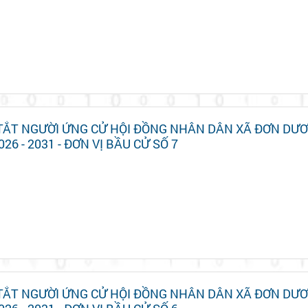
 TẮT NGƯỜI ỨNG CỬ HỘI ĐỒNG NHÂN DÂN XÃ ĐƠN DƯ
026 - 2031 - ĐƠN VỊ BẦU CỬ SỐ 7
 TẮT NGƯỜI ỨNG CỬ HỘI ĐỒNG NHÂN DÂN XÃ ĐƠN DƯ