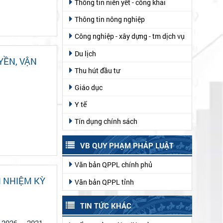
Thông tin niên yết - công khai
Thông tin nông nghiệp
Công nghiệp - xây dựng - tm dịch vụ
Du lịch
YỀN, VẬN
Thu hút đầu tư
Giáo dục
Y tế
Tín dụng chính sách
VB QUY PHẠM PHÁP LUẬT
Văn bản QPPL chính phủ
H NHIỆM KỲ
Văn bản QPPL tỉnh
TIN TỨC KHÁC