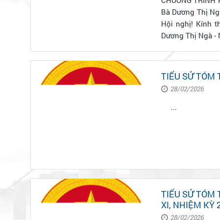
Bà Dương Thị Ngà Bí thư Đảng ủy, Chủ tịch Hội đồng nhân dân xã Đơn Dương Kính thưa
Hội nghị! Kính thưa các vị ứng cử đại biểu HĐND tỉnh! Kính thưa quý vị đại biểu! Tôi tên là:
Dươ
TIỂU SỬ TÓM 
28/02/2026
...
TIỂU SỬ TÓM
XI, NHIỆM KỲ 
28/02/2026