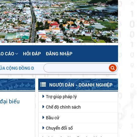
ÁO CÁO
HỎI ĐÁP
ĐĂNG NHẬP
NG ĐỒNG DÂN CƯ!
NGƯỜI DÂN - DOANH NGHIỆP
Trợ giúp pháp lý
đại biểu
Chế độ chính sách
Bầu cử
Chuyển đổi số