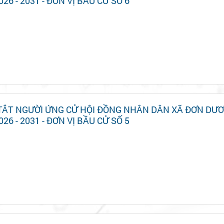
026 - 2031 - ĐƠN VỊ BẦU CỬ SỐ 6
 TẮT NGƯỜI ỨNG CỬ HỘI ĐỒNG NHÂN DÂN XÃ ĐƠN DƯ
026 - 2031 - ĐƠN VỊ BẦU CỬ SỐ 5