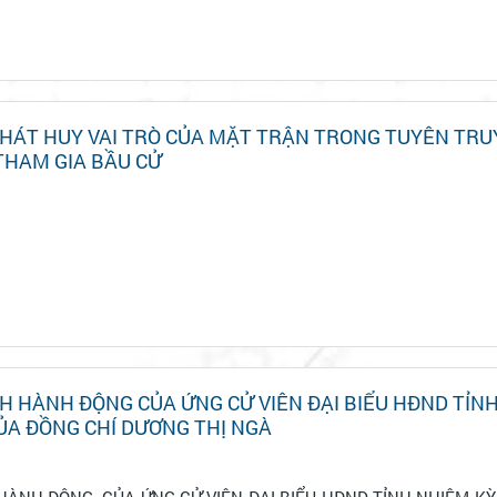
HÁT HUY VAI TRÒ CỦA MẶT TRẬN TRONG TUYÊN TRU
THAM GIA BẦU CỬ
 HÀNH ĐỘNG CỦA ỨNG CỬ VIÊN ĐẠI BIỂU HĐND TỈN
CỦA ĐỒNG CHÍ DƯƠNG THỊ NGÀ
IỂU HĐND TỈNH NHIỆM KỲ 2026 – 2031