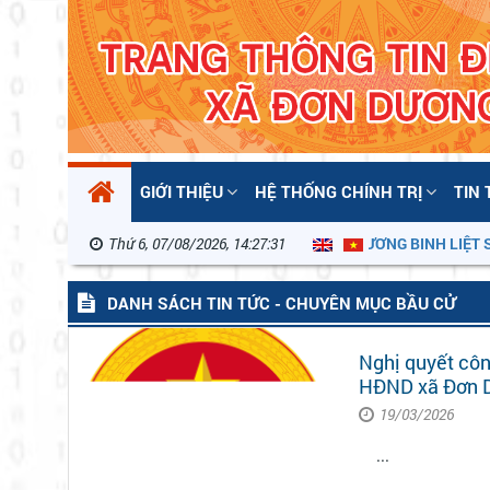
GIỚI THIỆU
HỆ THỐNG CHÍNH TRỊ
TIN
Thứ 6, 07/08/2026, 14:27:32
KỶ NIỆM 79 NĂM NGÀY THƯƠNG BINH LIỆT SĨ 27/7
DANH SÁCH TIN TỨC - CHUYÊN MỤC BẦU CỬ
Nghị quyết côn
HĐND xã Đơn Dư
19/03/2026
...