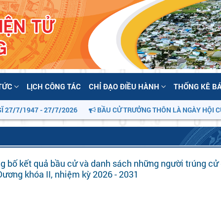
 TỨC
LỊCH CÔNG TÁC
CHỈ ĐẠO ĐIỀU HÀNH
THỐNG KÊ B
/1947 - 27/7/2026
BẦU CỬ TRƯỞNG THÔN LÀ NGÀY HỘI CỦA CỘ
g bố kết quả bầu cử và danh sách những người trúng cử 
ơng khóa II, nhiệm kỳ 2026 - 2031