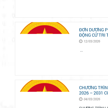
ĐƠN DƯƠNG P
ĐỘNG CỬ TRI 
12/03/2026
...
CHƯƠNG TRÌNH
2026 – 2031 
04/03/2026
CHƯƠNG TRÌNH HÀNH ĐỘNG CỦA ỨNG CỬ VIÊN ĐẠI B