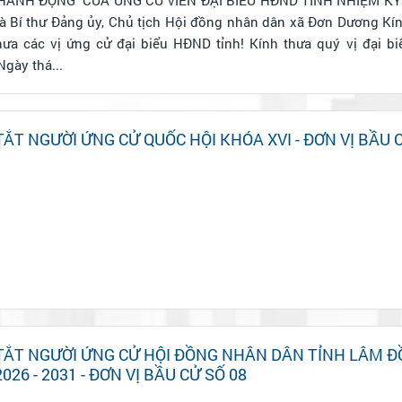
 chủ trì
ng Thị Ngà - Ngày thá...
TẮT NGƯỜI ỨNG CỬ QUỐC HỘI KHÓA XVI - ĐƠN VỊ BẦU 
 TẮT NGƯỜI ỨNG CỬ HỘI ĐỒNG NHÂN DÂN TỈNH LÂM 
2026 - 2031 - ĐƠN VỊ BẦU CỬ SỐ 08