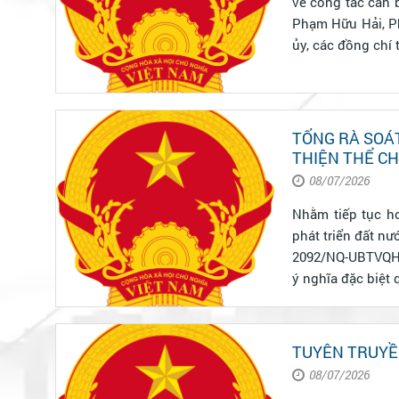
về công tác cán 
Phạm Hữu Hải, Ph
ủy, các đồng chí 
TỔNG RÀ SOÁ
THIỆN THỂ CH
08/07/2026
Nhằm tiếp tục ho
phát triển đất n
2092/NQ-UBTVQH1
ý nghĩa đặc biệt q
TUYÊN TRUYỀ
08/07/2026