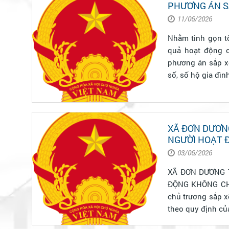
PHƯƠNG ÁN S
11/06/2026
Nhằm tinh gọn tổ
quả hoạt động c
phương án sắp x
số, số hộ gia đình,
XÃ ĐƠN DƯƠNG
NGƯỜI HOẠT 
NHẬN CÔNG 
03/06/2026
XÃ ĐƠN DƯƠNG 
ĐỘNG KHÔNG CHUY
chủ trương sắp x
theo quy định củ