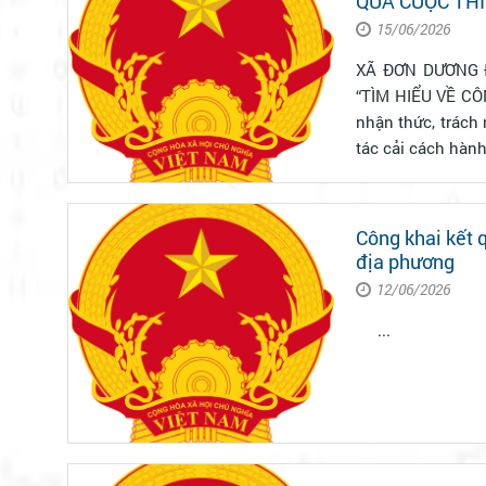
QUA CUỘC THI
ĐỒNG NĂM 20
15/06/2026
XÃ ĐƠN DƯƠNG 
“TÌM HIỂU VỀ CÔNG
nhận thức, trách
tác cải cách hành
Công khai kết quả Chỉ số cải cách hành chí
địa phương
12/06/2026
...