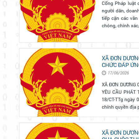
Cổng Pháp luật q
người dân, doanh
tiếp cận các văn
chóng, chính xác, 
XÃ ĐƠN DƯƠN
CHỨC ĐÁP ỨNG
17/06/2026
XÃ ĐƠN DƯƠNG 
YÊU CẦU PHÁT TRIỂN TRONG GIAI 
18/CT-TTg ngày 0
chính quyền địa 
XÃ ĐƠN DƯƠN