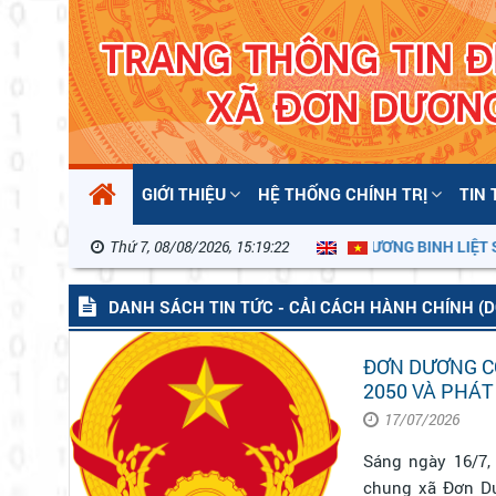
GIỚI THIỆU
HỆ THỐNG CHÍNH TRỊ
TIN
Thứ 7, 08/08/2026, 15:19:23
KỶ NIỆM 79 NĂM NGÀY THƯƠNG BINH LIỆT SĨ 27/7/
DANH SÁCH TIN TỨC - CẢI CÁCH HÀNH CHÍNH (
ĐƠN DƯƠNG C
2050 VÀ PHÁT
17/07/2026
Sáng ngày 16/7,
chung xã Đơn Dư