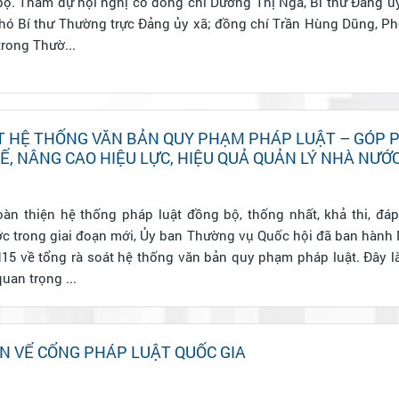
bộ. Tham dự hội nghị có đồng chí Dương Thị Ngà, Bí thư Đảng ủy
ó Bí thư Thường trực Đảng ủy xã; đồng chí Trần Hùng Dũng, Ph
trong Thườ...
T HỆ THỐNG VĂN BẢN QUY PHẠM PHÁP LUẬT – GÓP
Ế, NÂNG CAO HIỆU LỰC, HIỆU QUẢ QUẢN LÝ NHÀ NƯỚ
àn thiện hệ thống pháp luật đồng bộ, thống nhất, khả thi, đá
ước trong giai đoạn mới, Ủy ban Thường vụ Quốc hội đã ban hành
5 về tổng rà soát hệ thống văn bản quy phạm pháp luật. Đây l
uan trọng ...
N VỂ CỔNG PHÁP LUẬT QUỐC GIA