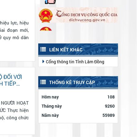
iệu lực, hiệu
iai đoạn mới,
sở quy mô dân
LIÊN KẾT KHÁC
Cổng thông tin Tỉnh Lâm Đồng
 ĐỐI VỚI
THỐNG KÊ TRUY CẬP
H TIẾP
Hôm nay
108
 NGƯỜI HOẠT
Tháng này
9260
hiện
Năm này
55989
 bộ, công chức