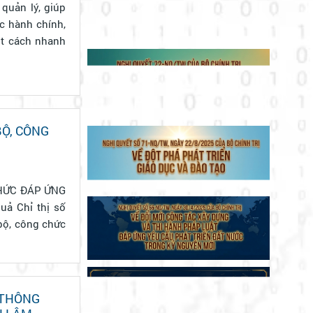
quản lý, giúp
ục hành chính,
ột cách nhanh
Ộ, CÔNG
HỨC ĐÁP ỨNG
bộ, công chức
 THÔNG