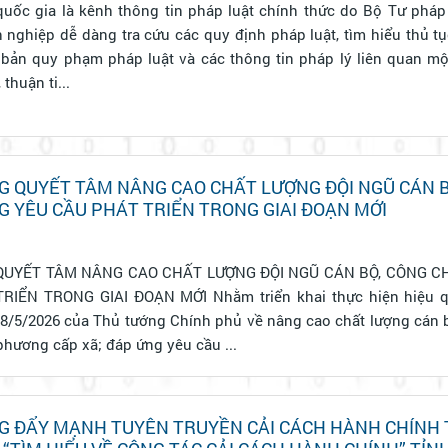
uốc gia là kênh thông tin pháp luật chính thức do Bộ Tư pháp 
 nghiệp dễ dàng tra cứu các quy định pháp luật, tìm hiểu thủ t
 bản quy phạm pháp luật và các thông tin pháp lý liên quan m
thuận ti...
G QUYẾT TÂM NÂNG CAO CHẤT LƯỢNG ĐỘI NGŨ CÁN B
 YÊU CẦU PHÁT TRIỂN TRONG GIAI ĐOẠN MỚI
QUYẾT TÂM NÂNG CAO CHẤT LƯỢNG ĐỘI NGŨ CÁN BỘ, CÔNG C
ĐOẠN MỚI Nhằm triển khai thực hiện hiệu quả Chỉ thị số
8/5/2026 của Thủ tướng Chính phủ về nâng cao chất lượng cán 
phương cấp xã; đáp ứng yêu cầu ...
G ĐẨY MẠNH TUYÊN TRUYỀN CẢI CÁCH HÀNH CHÍNH