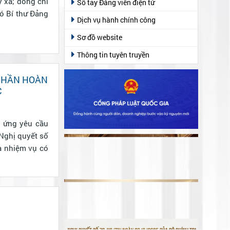
 xã; đồng chí
Sổ tay Đảng viên điện tử
ó Bí thư Đảng
Dịch vụ hành chính công
Sơ đồ website
Thông tin tuyên truyền
 PHẦN HOÀN
C
p ứng yêu cầu
 Nghị quyết số
à nhiệm vụ có