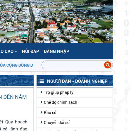
ÁO CÁO
HỎI ĐÁP
ĐĂNG NHẬP
NG ĐỒNG DÂN CƯ!
NGƯỜI DÂN - DOANH NGHIỆP
Trợ giúp pháp lý
N ĐẾN NĂM
Chế độ chính sách
Bầu cử
ệt Quy hoạch
Chuyển đổi số
 có lãnh đạo