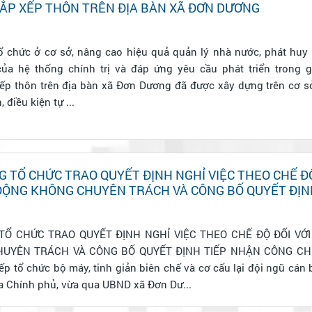
ẮP XẾP THÔN TRÊN ĐỊA BÀN XÃ ĐƠN DƯƠNG
 chức ở cơ sở, nâng cao hiệu quả quản lý nhà nước, phát huy h
ủa hệ thống chính trị và đáp ứng yêu cầu phát triển trong g
ếp thôn trên địa bàn xã Đơn Dương đã được xây dựng trên cơ 
 điều kiện tự ...
 TỔ CHỨC TRAO QUYẾT ĐỊNH NGHỈ VIỆC THEO CHẾ ĐỘ
ĐỘNG KHÔNG CHUYÊN TRÁCH VÀ CÔNG BỐ QUYẾT ĐỊN
CHỨC
TỔ CHỨC TRAO QUYẾT ĐỊNH NGHỈ VIỆC THEO CHẾ ĐỘ ĐỐI VỚI
ÊN TRÁCH VÀ CÔNG BỐ QUYẾT ĐỊNH TIẾP NHẬN CÔNG CHỨC Thực 
ếp tổ chức bộ máy, tinh giản biên chế và cơ cấu lại đội ngũ cán
a Chính phủ, vừa qua UBND xã Đơn Dư...