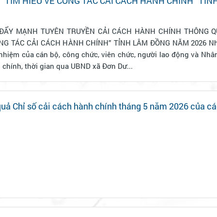
 “TÌM HIỂU VỀ CÔNG TÁC CẢI CÁCH HÀNH CHÍNH” TỈN
26
ĐẨY MẠNH TUYÊN TRUYỀN CẢI CÁCH HÀNH CHÍNH THÔNG Q
 TÁC CẢI CÁCH HÀNH CHÍNH” TỈNH LÂM ĐỒNG NĂM 2026 Nhằm nâng cao
 nhiệm của cán bộ, công chức, viên chức, người lao động và Nhâ
 chính, thời gian qua UBND xã Đơn Dư...
nh tháng 5 năm 2026 của các sở, ngành,