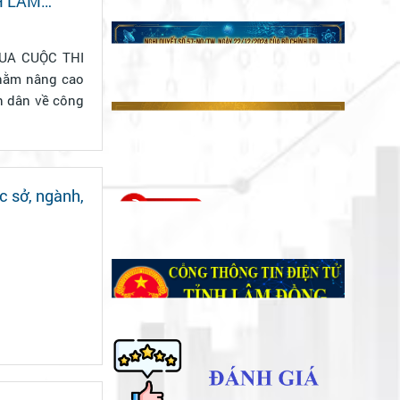
H LÂM
UA CUỘC THI
n dân về công