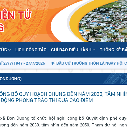
 TỨC
LỊCH CÔNG TÁC
CHỈ ĐẠO ĐIỀU HÀNH
THỐNG KÊ B
1947 - 27/7/2026
BẦU CỬ TRƯỞNG THÔN LÀ NGÀY HỘI CỦA CỘ
DONDUONG)
ÔNG BỐ QUY HOẠCH CHUNG ĐẾN NĂM 2030, TẦM NHÌ
 ĐỘNG PHONG TRÀO THI ĐUA CAO ĐIỂM
 xã Đơn Dương tổ chức hội nghị công bố Quyết định phê duy
ơng đến năm 2030, tầm nhìn đến năm 2050. Tham dự hội nghị