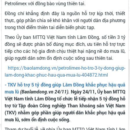
Petrolimex với đồng bào vùng thiên tai.
Đồng chí khẳng định đây là nguồn hỗ trợ kịp thời, thiết
thực, góp phần chia sẻ khó khăn với người dân địa phương
trong thời điểm thiên tai diễn biến phức tạp.
Theo Ủy ban MTTQ Việt Nam tỉnh Lâm Đồng, số tiền 3 tỷ
đồng sẽ được phân bổ đúng mục đích, ưu tiên hỗ trợ trực
tiếp cho các hộ gia đình chịu thiệt hại nặng nề do mưa lũ,
giúp người dân sớm ổn định cuộc sống sau thiên tai.
https://baolamdong.vn/petrolimex-ho-tro-3-ty-dong-giup-
lam-dong-khac-phuc-hau-qua-mua-lu-404872.html
- TKV hỗ trợ 5 tỷ đồng giúp Lâm Đồng khắc phục hậu quả
mưa lũ
(Baolamdong.vn 24/11).
Ngày 24/11, Ủy ban MTTQ
Việt Nam tỉnh Lâm Đồng tổ chức lễ tiếp nhận 5 tỷ đồng hỗ
trợ từ Tập đoàn Công nghiệp Than khoáng sản Việt Nam
(TKV) nhằm góp phần giúp người dân khắc phục hậu quả
mưa lũ, sớm ổn định cuộc sống.
Tham dự buổi lễ, về phía Ủy ban MTTQ Việt Nam tỉnh Lâm