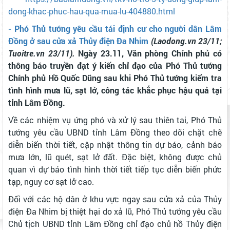
dong-khac-phuc-hau-qua-mua-lu-404880.html
- Phó Thủ tướng yêu cầu tái định cư cho người dân Lâm
Đồng ở sau cửa xả Thủy điện Đa Nhim
(Laodong.vn 23/11;
Tuoitre.vn 23/11).
Ngày 23.11, Văn phòng Chính phủ có
thông báo truyền đạt ý kiến chỉ đạo của Phó Thủ tướng
Chính phủ Hồ Quốc Dũng sau khi Phó Thủ tướng kiểm tra
tình hình mưa lũ, sạt lở, công tác khắc phục hậu quả tại
tỉnh Lâm Đồng.
Về các nhiệm vụ ứng phó và xử lý sau thiên tai, Phó Thủ
tướng yêu cầu UBND tỉnh Lâm Đồng theo dõi chặt chẽ
diễn biến thời tiết, cập nhật thông tin dự báo, cảnh báo
mưa lớn, lũ quét, sạt lở đất. Đặc biệt, không được chủ
quan vì dự báo tình hình thời tiết tiếp tục diễn biến phức
tạp, nguy cơ sạt lở cao.
Đối với các hộ dân ở khu vực ngay sau cửa xả của Thủy
điện Đa Nhim bị thiệt hại do xả lũ, Phó Thủ tướng yêu cầu
Chủ tịch UBND tỉnh Lâm Đồng chỉ đạo chủ hồ Thủy điện