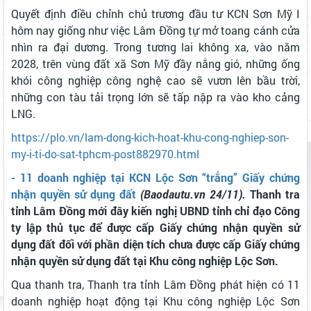
Quyết định điều chỉnh chủ trương đầu tư KCN Sơn Mỹ I
hôm nay giống như việc Lâm Đồng tự mở toang cánh cửa
nhìn ra đại dương. Trong tương lai không xa, vào năm
2028, trên vùng đất xã Sơn Mỹ đầy nắng gió, những ống
khói công nghiệp công nghệ cao sẽ vươn lên bầu trời,
những con tàu tải trọng lớn sẽ tấp nập ra vào kho cảng
LNG.
https://plo.vn/lam-dong-kich-hoat-khu-cong-nghiep-son-
my-i-ti-do-sat-tphcm-post882970.html
- 11 doanh nghiệp tại KCN Lộc Sơn “trắng” Giấy chứng
nhận quyền sử dụng đất
(Baodautu.vn 24/11).
Thanh tra
tỉnh Lâm Đồng mới đây kiến nghị UBND tỉnh chỉ đạo Công
ty lập thủ tục để được cấp Giấy chứng nhận quyền sử
dụng đất đối với phần diện tích chưa được cấp Giấy chứng
nhận quyền sử dụng đất tại Khu công nghiệp Lộc Sơn.
Qua thanh tra, Thanh tra tỉnh Lâm Đồng phát hiện có 11
doanh nghiệp hoạt động tại Khu công nghiệp Lộc Sơn