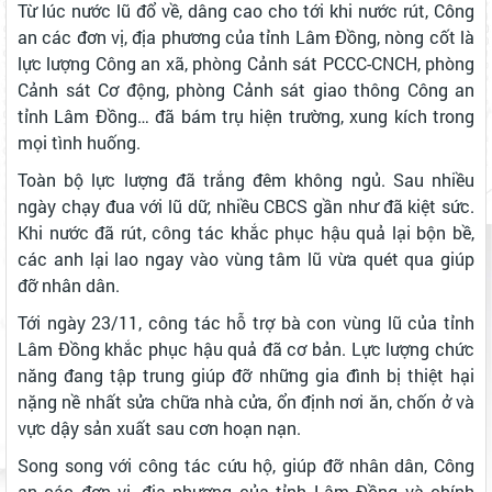
Từ lúc nước lũ đổ về, dâng cao cho tới khi nước rút, Công
an các đơn vị, địa phương của tỉnh Lâm Đồng, nòng cốt là
lực lượng Công an xã, phòng Cảnh sát PCCC-CNCH, phòng
Cảnh sát Cơ động, phòng Cảnh sát giao thông Công an
tỉnh Lâm Đồng… đã bám trụ hiện trường, xung kích trong
mọi tình huống.
Toàn bộ lực lượng đã trắng đêm không ngủ. Sau nhiều
ngày chạy đua với lũ dữ, nhiều CBCS gần như đã kiệt sức.
Khi nước đã rút, công tác khắc phục hậu quả lại bộn bề,
các anh lại lao ngay vào vùng tâm lũ vừa quét qua giúp
đỡ nhân dân.
Tới ngày 23/11, công tác hỗ trợ bà con vùng lũ của tỉnh
Lâm Đồng khắc phục hậu quả đã cơ bản. Lực lượng chức
năng đang tập trung giúp đỡ những gia đình bị thiệt hại
nặng nề nhất sửa chữa nhà cửa, ổn định nơi ăn, chốn ở và
vực dậy sản xuất sau cơn hoạn nạn.
Song song với công tác cứu hộ, giúp đỡ nhân dân, Công
an các đơn vị, địa phương của tỉnh Lâm Đồng và chính