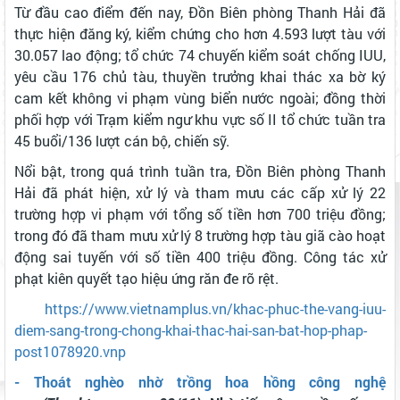
Từ đầu cao điểm đến nay, Đồn Biên phòng Thanh Hải đã
thực hiện đăng ký, kiểm chứng cho hơn 4.593 lượt tàu với
30.057 lao động; tổ chức 74 chuyến kiểm soát chống IUU,
yêu cầu 176 chủ tàu, thuyền trưởng khai thác xa bờ ký
cam kết không vi phạm vùng biển nước ngoài; đồng thời
phối hợp với Trạm kiểm ngư khu vực số II tổ chức tuần tra
45 buổi/136 lượt cán bộ, chiến sỹ.
Nổi bật, trong quá trình tuần tra, Đồn Biên phòng Thanh
Hải đã phát hiện, xử lý và tham mưu các cấp xử lý 22
trường hợp vi phạm với tổng số tiền hơn 700 triệu đồng;
trong đó đã tham mưu xử lý 8 trường hợp tàu giã cào hoạt
động sai tuyến với số tiền 400 triệu đồng. Công tác xử
phạt kiên quyết tạo hiệu ứng răn đe rõ rệt.
https://www.vietnamplus.vn/khac-phuc-the-vang-iuu-
diem-sang-trong-chong-khai-thac-hai-san-bat-hop-phap-
post1078920.vnp
- Thoát nghèo nhờ trồng hoa hồng công nghệ