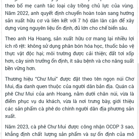
theo bố mẹ canh tác loại cây trồng chủ lực của vùng.
Năm 2022, anh quyết định chuyển hoàn toàn sang hướng
sản xuất hữu cơ và liên kết với 7 hộ dân lân cận để xây
dựng vùng nguyên liệu ổn định, đủ lớn cho chế biến sâu.
Theo anh Ha Hoang, sản xuất hữu cơ mang lại nhiều lợi
ích rõ rệt: không sử dụng phân bón hóa học, thuốc bảo vệ
thực vật độc hại; môi trường được cải thiện; đất tơi xốp
hơn, cây sinh trưởng ổn định, ít sâu bệnh và cho năng suất
bền vững hơn.
Thương hiệu “Chư Mui” được đặt theo tên ngọn núi Chơ
Mui, địa danh quen thuộc của người dân bản địa. Quán cà
phê Chư Mui của anh Hoang, nằm dưới chân núi, vừa là
điểm phục vụ du khách, vừa là nơi trưng bày, giới thiệu
các sản phẩm cà phê do chính người dân địa phương sản
xuất.
Năm 2023, cà phê Chư Mui được công nhận OCOP 3 sao,
khẳng định chất lượng sản phẩm và sự ổn định của mô