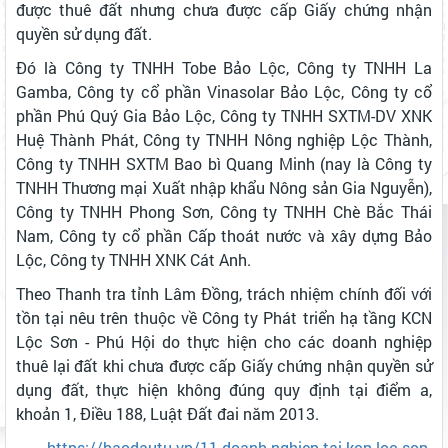
được thuê đất nhưng chưa được cấp Giấy chứng nhận
quyền sử dụng đất.
Đó là Công ty TNHH Tobe Bảo Lộc, Công ty TNHH La
Gamba, Công ty cổ phần Vinasolar Bảo Lộc, Công ty cổ
phần Phú Quý Gia Bảo Lộc, Công ty TNHH SXTM-DV XNK
Huệ Thành Phát, Công ty TNHH Nông nghiệp Lộc Thành,
Công ty TNHH SXTM Bao bì Quang Minh (nay là Công ty
TNHH Thương mại Xuất nhập khẩu Nông sản Gia Nguyễn),
Công ty TNHH Phong Sơn, Công ty TNHH Chè Bắc Thái
Nam, Công ty cổ phần Cấp thoát nước và xây dựng Bảo
Lộc, Công ty TNHH XNK Cát Anh.
Theo Thanh tra tỉnh Lâm Đồng, trách nhiệm chính đối với
tồn tại nêu trên thuộc về Công ty Phát triển hạ tầng KCN
Lộc Sơn - Phú Hội do thực hiện cho các doanh nghiệp
thuê lại đất khi chưa được cấp Giấy chứng nhận quyền sử
dụng đất, thực hiện không đúng quy định tại điểm a,
khoản 1, Điều 188, Luật Đất đai năm 2013.
https://baodautu.vn/11-doanh-nghiep-tai-kcn-loc-son-