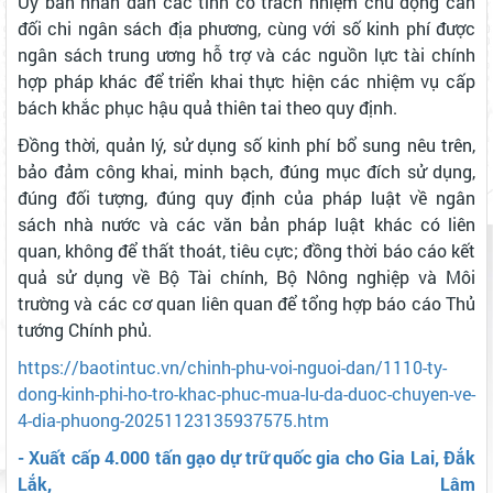
Ủy ban nhân dân các tỉnh có trách nhiệm chủ động cân
đối chi ngân sách địa phương, cùng với số kinh phí được
ngân sách trung ương hỗ trợ và các nguồn lực tài chính
hợp pháp khác để triển khai thực hiện các nhiệm vụ cấp
bách khắc phục hậu quả thiên tai theo quy định.
Đồng thời, quản lý, sử dụng số kinh phí bổ sung nêu trên,
bảo đảm công khai, minh bạch, đúng mục đích sử dụng,
đúng đối tượng, đúng quy định của pháp luật về ngân
sách nhà nước và các văn bản pháp luật khác có liên
quan, không để thất thoát, tiêu cực; đồng thời báo cáo kết
quả sử dụng về Bộ Tài chính, Bộ Nông nghiệp và Môi
trường và các cơ quan liên quan để tổng hợp báo cáo Thủ
tướng Chính phủ.
https://baotintuc.vn/chinh-phu-voi-nguoi-dan/1110-ty-
dong-kinh-phi-ho-tro-khac-phuc-mua-lu-da-duoc-chuyen-ve-
4-dia-phuong-20251123135937575.htm
- Xuất cấp 4.000 tấn gạo dự trữ quốc gia cho Gia Lai, Đắk
Lắk, Lâm