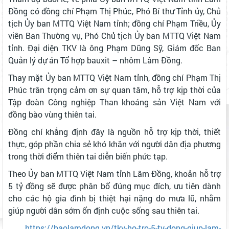
Đồng có đồng chí Phạm Thị Phúc, Phó Bí thư Tỉnh ủy, Chủ
tịch Ủy ban MTTQ Việt Nam tỉnh; đồng chí Phạm Triều, Ủy
viên Ban Thường vụ, Phó Chủ tịch Ủy ban MTTQ Việt Nam
tỉnh. Đại diện TKV là ông Phạm Dũng Sỹ, Giám đốc Ban
Quản lý dự án Tổ hợp bauxit – nhôm Lâm Đồng.
Thay mặt Ủy ban MTTQ Việt Nam tỉnh, đồng chí Phạm Thị
Phúc trân trọng cảm ơn sự quan tâm, hỗ trợ kịp thời của
Tập đoàn Công nghiệp Than khoáng sản Việt Nam với
đồng bào vùng thiên tai.
Đồng chí khẳng định đây là nguồn hỗ trợ kịp thời, thiết
thực, góp phần chia sẻ khó khăn với người dân địa phương
trong thời điểm thiên tai diễn biến phức tạp.
Theo Ủy ban MTTQ Việt Nam tỉnh Lâm Đồng, khoản hỗ trợ
5 tỷ đồng sẽ được phân bổ đúng mục đích, ưu tiên dành
cho các hộ gia đình bị thiệt hại nặng do mưa lũ, nhằm
giúp người dân sớm ổn định cuộc sống sau thiên tai.
https://baolamdong.vn/tkv-ho-tro-5-ty-dong-giup-lam-