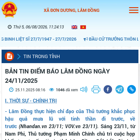
XÃ ĐƠN DƯƠNG, LÂM ĐỒNG
Thứ 5, 06/08/2026, 11:24:14
IỆT SĨ 27/7/1947 - 27/7/2026
BẦU CỬ TRƯỞNG THÔN LÀ NGÀY 
TIN TRONG TỈNH
BẢN TIN ĐIỂM BÁO LÂM ĐỒNG NGÀY
24/11/2025
25.11.2025 08:16
1046
đã xem
I.
THỜI SỰ - CHÍNH TRỊ
- Lâm Đồng thực hiện chỉ đạo của Thủ tướng khắc phục
hậu quả mưa lũ với tinh thần đi trước, về
trước
(Nhandan.vn 23/11; VOV.vn 23/11).
Sáng 23/11, từ
Nam Phi, Thủ tướng Phạm Minh Chính chủ trì cuộc họp