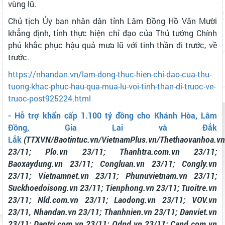
vùng lũ.
Chủ tịch Ủy ban nhân dân tỉnh Lâm Đồng Hồ Văn Mười
khẳng định, tỉnh thực hiện chỉ đạo của Thủ tướng Chính
phủ khắc phục hậu quả mưa lũ với tinh thần đi trước, về
trước.
https://nhandan.vn/lam-dong-thuc-hien-chi-dao-cua-thu-
tuong-khac-phuc-hau-qua-mua-lu-voi-tinh-than-di-truoc-ve-
truoc-post925224.html
- Hỗ trợ khẩn cấp 1.100 tỷ đồng cho Khánh Hòa, Lâm
Đồng, Gia Lai và Đắk
Lắk
(TTXVN/Baotintuc.vn/VietnamPlus.vn/Thethaovanhoa.vn
23/11; Plo.vn 23/11; Thanhtra.com.vn 23/11;
Baoxaydung.vn 23/11; Congluan.vn 23/11; Congly.vn
23/11; Vietnamnet.vn 23/11; Phunuvietnam.vn 23/11;
Suckhoedoisong.vn 23/11; Tienphong.vn 23/11; Tuoitre.vn
23/11; Nld.com.vn 23/11; Laodong.vn 23/11; VOV.vn
23/11, Nhandan.vn 23/11; Thanhnien.vn 23/11; Danviet.vn
23/11; Dantri.com.vn 23/11; Qdnd.vn 23/11; Cand.com.vn