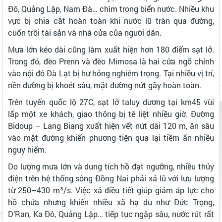
Đô, Quảng Lập, Nam Đà… chìm trong biển nước. Nhiều khu
vực bị chia cắt hoàn toàn khi nước lũ tràn qua đường,
cuốn trôi tài sản và nhà cửa của người dân.
Mưa lớn kéo dài cũng làm xuất hiện hơn 180 điểm sạt lở.
Trong đó, đèo Prenn và đèo Mimosa là hai cửa ngõ chính
vào nội đô Đà Lạt bị hư hỏng nghiêm trọng. Tại nhiều vị trí,
nền đường bị khoét sâu, mặt đường nứt gãy hoàn toàn.
Trên tuyến quốc lộ 27C, sạt lở taluy dương tại km45 vùi
lấp một xe khách, giao thông bị tê liệt nhiều giờ. Đường
Bidoup – Lang Biang xuất hiện vết nứt dài 120 m, ăn sâu
vào mặt đường khiến phương tiện qua lại tiềm ẩn nhiều
nguy hiểm.
Do lượng mưa lớn và dung tích hồ đạt ngưỡng, nhiều thủy
điện trên hệ thống sông Đồng Nai phải xả lũ với lưu lượng
từ 250–430 m³/s. Việc xả điều tiết giúp giảm áp lực cho
hồ chứa nhưng khiến nhiều xã hạ du như Đức Trọng,
D’Ran, Ka Đô, Quảng Lập… tiếp tục ngập sâu, nước rút rất