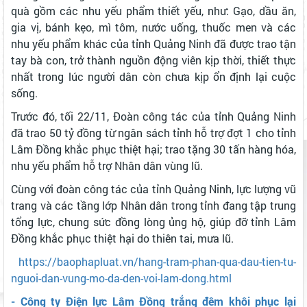
quà gồm các nhu yếu phẩm thiết yếu, như: Gạo, dầu ăn,
gia vị, bánh kẹo, mì tôm, nước uống, thuốc men và các
nhu yếu phẩm khác của tỉnh Quảng Ninh đã được trao tận
tay bà con, trở thành nguồn động viên kịp thời, thiết thực
nhất trong lúc người dân còn chưa kịp ổn định lại cuộc
sống.
Trước đó, tối 22/11, Đoàn công tác của tỉnh Quảng Ninh
đã trao 50 tỷ đồng từ ngân sách tỉnh hỗ trợ đợt 1 cho tỉnh
Lâm Đồng khắc phục thiệt hại; trao tặng 30 tấn hàng hóa,
nhu yếu phẩm hỗ trợ Nhân dân vùng lũ.
Cùng với đoàn công tác của tỉnh Quảng Ninh, lực lượng vũ
trang và các tầng lớp Nhân dân trong tỉnh đang tập trung
tổng lực, chung sức đồng lòng ủng hộ, giúp đỡ tỉnh Lâm
Đồng khắc phục thiệt hại do thiên tai, mưa lũ.
https://baophapluat.vn/hang-tram-phan-qua-dau-tien-tu-
nguoi-dan-vung-mo-da-den-voi-lam-dong.html
- Công ty Điện lực Lâm Đồng trắng đêm khôi phục lại