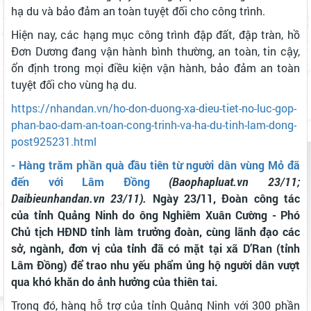
hạ du và bảo đảm an toàn tuyệt đối cho công trình.
Hiện nay, các hạng mục công trình đập đất, đập tràn, hồ
Đơn Dương đang vận hành bình thường, an toàn, tin cậy,
ổn định trong mọi điều kiện vận hành, bảo đảm an toàn
tuyệt đối cho vùng hạ du.
https://nhandan.vn/ho-don-duong-xa-dieu-tiet-no-luc-gop-
phan-bao-dam-an-toan-cong-trinh-va-ha-du-tinh-lam-dong-
post925231.html
- Hàng trăm phần quà đầu tiên từ người dân vùng Mỏ đã
đến với Lâm Đồng
(Baophapluat.vn 23/11;
Daibieunhandan.vn 23/11).
Ngày 23/11, Đoàn công tác
của tỉnh Quảng Ninh do ông Nghiêm Xuân Cường - Phó
Chủ tịch HĐND tỉnh làm trưởng đoàn, cùng lãnh đạo các
sở, ngành, đơn vị của tỉnh đã có mặt tại xã D’Ran (tỉnh
Lâm Đồng) để trao nhu yếu phẩm ủng hộ người dân vượt
qua khó khăn do ảnh hưởng của thiên tai.
Trong đó, hàng hỗ trợ của tỉnh Quảng Ninh với 300 phần