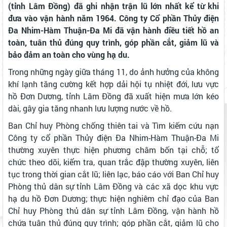
(tỉnh Lâm Đồng) đã ghi nhận trận lũ lớn nhất kể từ khi
đưa vào vận hành năm 1964. Công ty Cổ phần Thủy điện
Đa Nhim-Hàm Thuận-Đa Mi đã vận hành điều tiết hồ an
toàn, tuân thủ đúng quy trình, góp phần cắt, giảm lũ và
bảo đảm an toàn cho vùng hạ du.
Trong những ngày giữa tháng 11, do ảnh hưởng của không
khí lạnh tăng cường kết hợp dải hội tụ nhiệt đới, lưu vực
hồ Đơn Dương, tỉnh Lâm Đồng đã xuất hiện mưa lớn kéo
dài, gây gia tăng nhanh lưu lượng nước về hồ.
Ban Chỉ huy Phòng chống thiên tai và Tìm kiếm cứu nạn
Công ty cổ phần Thủy điện Đa Nhim-Hàm Thuận-Đa Mi
thường xuyên thực hiện phương châm bốn tại chỗ; tổ
chức theo dõi, kiểm tra, quan trắc đập thường xuyên, liên
tục trong thời gian cắt lũ; liên lạc, báo cáo với Ban Chỉ huy
Phòng thủ dân sự tỉnh Lâm Đồng và các xã dọc khu vực
hạ du hồ Đơn Dương; thực hiện nghiêm chỉ đạo của Ban
Chỉ huy Phòng thủ dân sự tỉnh Lâm Đồng, vận hành hồ
chứa tuân thủ đúng quy trình; góp phần cắt, giảm lũ cho