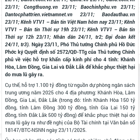
23/11; Congthuong.vn 23/11; Baochinhphu.vn 23/11;
Dantocphattrien.vietnamnet.vn 23/11; Baodauthau.vn
23/11; Kênh VTV1 – Bản tin Việt Nam hôm nay 23/11; Kênh
VTV1 – Bản tin Thời sự 19h 23/11; Kênh VTV1 – Bản tin
Thời sự 12h 23/11; Nhân dân 24/11, tr2; Đại đoàn kết
24/11, tr3).
Ngày 23/11, Phó Thủ tướng Chính phủ Hồ Đức
Phớc ký Quyết định số 2572/QĐ-TTg của Thủ tướng Chính
phủ về việc hỗ trợ khẩn cấp kinh phí cho 4 tỉnh: Khánh
Hòa, Lâm Đồng, Gia Lai và Đắk Lắk để khắc phục thiệt hại
do mưa lũ gây ra.
Cụ thể, hỗ trợ 1.100 tỷ đồng từ nguồn dự phòng ngân sách
trung ương năm 2025 cho 4 địa phương: Khánh Hòa, Lâm
Đồng, Gia Lai, Đắk Lắk (trong đó: tỉnh Khánh Hòa 150 tỷ
đồng, tỉnh Lâm Đồng 300 tỷ đồng, tỉnh Gia Lai 150 tỷ
đồng, tỉnh Đắk Lắk 500 tỷ đồng) để khắc phục thiệt hại do
mưa lũ gây ra như đề nghị của Bộ Tài chính tại Văn bản số
18147/BTC-NSNN ngày 23/11/2025.