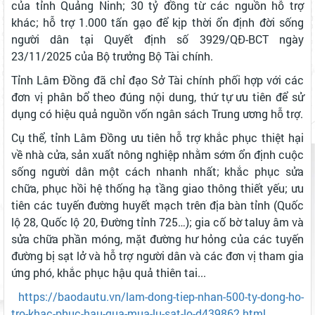
của tỉnh Quảng Ninh; 30 tỷ đồng từ các nguồn hỗ trợ
khác; hỗ trợ 1.000 tấn gạo để kịp thời ổn định đời sống
người dân tại Quyết định số 3929/QĐ-BCT ngày
23/11/2025 của Bộ trưởng Bộ Tài chính.
Tỉnh Lâm Đồng đã chỉ đạo Sở Tài chính phối hợp với các
đơn vị phân bổ theo đúng nội dung, thứ tự ưu tiên để sử
dụng có hiệu quả nguồn vốn ngân sách Trung ương hỗ trợ.
Cụ thể, tỉnh Lâm Đồng ưu tiên hỗ trợ khắc phục thiệt hại
về nhà cửa, sản xuất nông nghiệp nhằm sớm ổn định cuộc
sống người dân một cách nhanh nhất; khắc phục sửa
chữa, phục hồi hệ thống hạ tầng giao thông thiết yếu; ưu
tiên các tuyến đường huyết mạch trên địa bàn tỉnh (Quốc
lộ 28, Quốc lộ 20, Đường tỉnh 725…); gia cố bờ taluy âm và
sửa chữa phần móng, mặt đường hư hỏng của các tuyến
đường bị sạt lở và hỗ trợ người dân và các đơn vị tham gia
ứng phó, khắc phục hậu quả thiên tai...
https://baodautu.vn/lam-dong-tiep-nhan-500-ty-dong-ho-
tro-khac-phuc-hau-qua-mua-lu-sat-lo-d439862.html