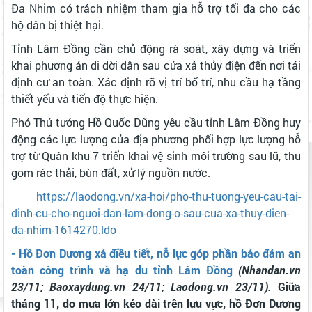
Đa Nhim có trách nhiệm tham gia hỗ trợ tối đa cho các
hộ dân bị thiệt hại.
Tỉnh Lâm Đồng cần chủ động rà soát, xây dựng và triển
khai phương án di dời dân sau cửa xả thủy điện đến nơi tái
định cư an toàn. Xác định rõ vị trí bố trí, nhu cầu hạ tầng
thiết yếu và tiến độ thực hiện.
Phó Thủ tướng Hồ Quốc Dũng yêu cầu tỉnh Lâm Đồng huy
động các lực lượng của địa phương phối hợp lực lượng hỗ
trợ từ Quân khu 7 triển khai vệ sinh môi trường sau lũ, thu
gom rác thải, bùn đất, xử lý nguồn nước.
https://laodong.vn/xa-hoi/pho-thu-tuong-yeu-cau-tai-
dinh-cu-cho-nguoi-dan-lam-dong-o-sau-cua-xa-thuy-dien-
da-nhim-1614270.ldo
- Hồ Đơn Dương xả điều tiết, nỗ lực góp phần bảo đảm an
toàn công trình và hạ du tỉnh Lâm Đồng
(Nhandan.vn
23/11; Baoxaydung.vn 24/11; Laodong.vn 23/11).
Giữa
tháng 11, do mưa lớn kéo dài trên lưu vực, hồ Đơn Dương