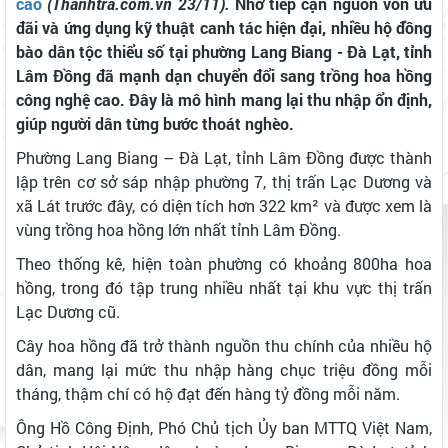
cao
(Thanhtra.com.vn 23/11).
Nhờ tiếp cận nguồn vốn ưu
đãi và ứng dụng kỹ thuật canh tác hiện đại, nhiều hộ đồng
bào dân tộc thiểu số tại phường Lang Biang - Đà Lạt, tỉnh
Lâm Đồng đã mạnh dạn chuyển đổi sang trồng hoa hồng
công nghệ cao. Đây là mô hình mang lại thu nhập ổn định,
giúp người dân từng bước thoát nghèo.
Phường Lang Biang – Đà Lạt, tỉnh Lâm Đồng được thành
lập trên cơ sở sáp nhập phường 7, thị trấn Lạc Dương và
xã Lát trước đây, có diện tích hơn 322 km² và được xem là
vùng trồng hoa hồng lớn nhất tỉnh Lâm Đồng.
Theo thống kê, hiện toàn phường có khoảng 800ha hoa
hồng, trong đó tập trung nhiều nhất tại khu vực thị trấn
Lạc Dương cũ.
Cây hoa hồng đã trở thành nguồn thu chính của nhiều hộ
dân, mang lại mức thu nhập hàng chục triệu đồng mỗi
tháng, thậm chí có hộ đạt đến hàng tỷ đồng mỗi năm.
Ông Hồ Công Định, Phó Chủ tịch Ủy ban MTTQ Việt Nam,