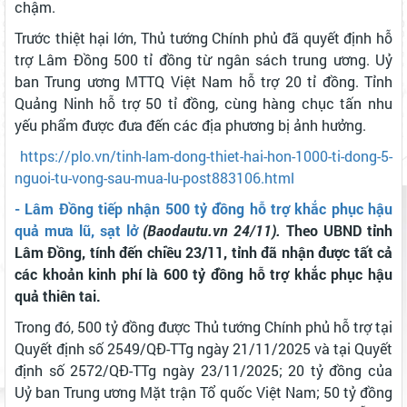
chậm.
Trước thiệt hại lớn, Thủ tướng Chính phủ đã quyết định hỗ
trợ Lâm Đồng 500 tỉ đồng từ ngân sách trung ương. Uỷ
ban Trung ương MTTQ Việt Nam hỗ trợ 20 tỉ đồng. Tỉnh
Quảng Ninh hỗ trợ 50 tỉ đồng, cùng hàng chục tấn nhu
yếu phẩm được đưa đến các địa phương bị ảnh hưởng.
https://plo.vn/tinh-lam-dong-thiet-hai-hon-1000-ti-dong-5-
nguoi-tu-vong-sau-mua-lu-post883106.html
- Lâm Đồng tiếp nhận 500 tỷ đồng hỗ trợ khắc phục hậu
quả mưa lũ, sạt lở
(Baodautu.vn 24/11).
Theo UBND tỉnh
Lâm Đồng, tính đến chiều 23/11, tỉnh đã nhận được tất cả
các khoản kinh phí là 600 tỷ đồng hỗ trợ khắc phục hậu
quả thiên tai.
Trong đó, 500 tỷ đồng được Thủ tướng Chính phủ hỗ trợ tại
Quyết định số 2549/QĐ-TTg ngày 21/11/2025 và tại Quyết
định số 2572/QĐ-TTg ngày 23/11/2025; 20 tỷ đồng của
Uỷ ban Trung ương Mặt trận Tổ quốc Việt Nam; 50 tỷ đồng