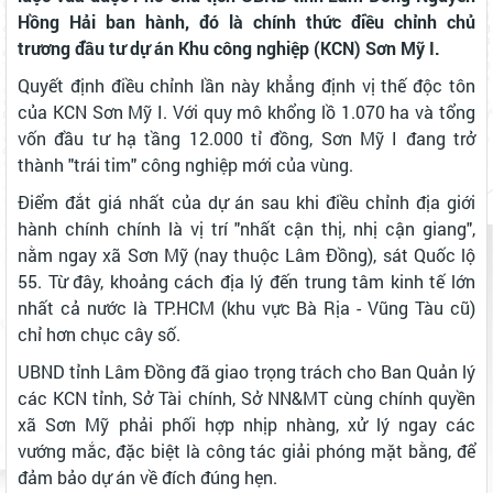
Hồng Hải ban hành, đó là chính thức điều chỉnh chủ
trương đầu tư dự án Khu công nghiệp (KCN) Sơn Mỹ I.
Quyết định điều chỉnh lần này khẳng định vị thế độc tôn
của KCN Sơn Mỹ I. Với quy mô khổng lồ 1.070 ha và tổng
vốn đầu tư hạ tầng 12.000 tỉ đồng, Sơn Mỹ I đang trở
thành "trái tim" công nghiệp mới của vùng.
Điểm đắt giá nhất của dự án sau khi điều chỉnh địa giới
hành chính chính là vị trí "nhất cận thị, nhị cận giang",
nằm ngay xã Sơn Mỹ (nay thuộc Lâm Đồng), sát Quốc lộ
55. Từ đây, khoảng cách địa lý đến trung tâm kinh tế lớn
nhất cả nước là TP.HCM (khu vực Bà Rịa - Vũng Tàu cũ)
chỉ hơn chục cây số.
UBND tỉnh Lâm Đồng đã giao trọng trách cho Ban Quản lý
các KCN tỉnh, Sở Tài chính, Sở NN&MT cùng chính quyền
xã Sơn Mỹ phải phối hợp nhịp nhàng, xử lý ngay các
vướng mắc, đặc biệt là công tác giải phóng mặt bằng, để
đảm bảo dự án về đích đúng hẹn.