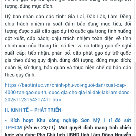
tượng, đúng mục đích.
Uỷ ban nhân dân các tỉnh: Gia Lai, Đắk Lắk, Lâm Đồng
chịu trách nhiệm rà soát đảm bảo đúng mục tiêu, đối
tượng được xuất cấp gạo dự trữ quốc gia trong tình huống
đột xuất, cấp bách; chịu trách nhiệm toàn diện về tính
chính xác của thông tin, số liệu và số lượng gạo đề nghị
xuất cấp; tiếp nhận, phân bổ, cấp phát gạo dự trữ quốc
gia theo đúng quy định, đúng đối tượng, đúng mục đích;
quản lý, sử dụng, bảo quản và thực hiện chế độ báo cáo
theo quy định.
https://baotintuc.vn/chinh-phu-voi-nguoi-dan/xuat-cap-
4000-tan-gao-du-tru-quoc-gia-cho-gia-lai-dak-lak-lam-dong-
20251123154317411.htm
II. KINH TẾ – PHÁT TRIỂN
- Kích hoạt Khu công nghiệp Sơn Mỹ I tỉ đô sát
TP.HCM
(Plo.vn 23/11).
Một quyết định mang tính chiến
lược vừa được Phó Chủ tịch UBND tỉnh Lâm Đồng Nguyễn