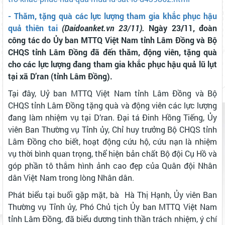
- Thăm, tặng quà các lực lượng tham gia khắc phục hậu
quả thiên tai
(Daidoanket.vn 23/11).
Ngày 23/11, đoàn
công tác do Ủy ban MTTQ Việt Nam tỉnh Lâm Đồng và Bộ
CHQS tỉnh Lâm Đồng đã đến thăm, động viên, tặng quà
cho các lực lượng đang tham gia khắc phục hậu quả lũ lụt
tại xã D’ran (tỉnh Lâm Đồng).
Tại đây, Uỷ ban MTTQ Việt Nam tỉnh Lâm Đồng và Bộ
CHQS tỉnh Lâm Đồng tặng quà và động viên các lực lượng
đang làm nhiệm vụ tại D’ran. Đại tá Đinh Hồng Tiếng, Ủy
viên Ban Thường vụ Tỉnh ủy, Chỉ huy trưởng Bộ CHQS tỉnh
Lâm Đồng cho biết, hoạt động cứu hộ, cứu nạn là nhiệm
vụ thời bình quan trọng, thể hiện bản chất Bộ đội Cụ Hồ và
góp phần tô thắm hình ảnh cao đẹp của Quân đội Nhân
dân Việt Nam trong lòng Nhân dân.
Phát biểu tại buổi gặp mặt, bà Hà Thị Hạnh, Ủy viên Ban
Thường vụ Tỉnh ủy, Phó Chủ tịch Ủy ban MTTQ Việt Nam
tỉnh Lâm Đồng, đã biểu dương tinh thần trách nhiệm, ý chí