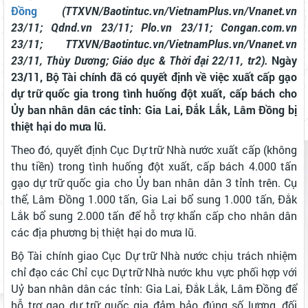
Đồng
(TTXVN/Baotintuc.vn/VietnamPlus.vn/Vnanet.vn
23/11; Qdnd.vn 23/11; Plo.vn 23/11; Congan.com.vn
23/11; TTXVN/Baotintuc.vn/VietnamPlus.vn/Vnanet.vn
23/11, Thùy Dương; Giáo dục & Thời đại 22/11, tr2).
Ngày
23/11, Bộ Tài chính đã có quyết định về việc xuất cấp gạo
dự trữ quốc gia trong tình huống đột xuất, cấp bách cho
Ủy ban nhân dân các tỉnh: Gia Lai, Đắk Lắk, Lâm Đồng bị
thiệt hại do mưa lũ.
Theo đó, quyết định Cục Dự trữ Nhà nước xuất cấp (không
thu tiền) trong tình huống đột xuất, cấp bách 4.000 tấn
gạo dự trữ quốc gia cho Ủy ban nhân dân 3 tỉnh trên. Cụ
thể, Lâm Đồng 1.000 tấn, Gia Lai bổ sung 1.000 tấn, Đắk
Lắk bổ sung 2.000 tấn để hỗ trợ khẩn cấp cho nhân dân
các địa phương bị thiệt hại do mưa lũ.
Bộ Tài chính giao Cục Dự trữ Nhà nước chịu trách nhiệm
chỉ đạo các Chỉ cục Dự trữ Nhà nước khu vực phối hợp với
Uỷ ban nhân dân các tỉnh: Gia Lai, Đắk Lắk, Lâm Đồng để
hỗ trợ gạo dự trữ quốc gia đảm bảo đúng số lượng, đối