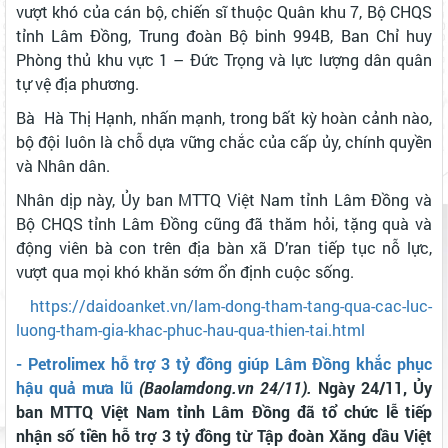
vượt khó của cán bộ, chiến sĩ thuộc Quân khu 7, Bộ CHQS
tỉnh Lâm Đồng, Trung đoàn Bộ binh 994B, Ban Chỉ huy
Phòng thủ khu vực 1 – Đức Trọng và lực lượng dân quân
tự vệ địa phương.
Bà Hà Thị Hạnh, nhấn mạnh, trong bất kỳ hoàn cảnh nào,
bộ đội luôn là chỗ dựa vững chắc của cấp ủy, chính quyền
và Nhân dân.
Nhân dịp này, Ủy ban MTTQ Việt Nam tỉnh Lâm Đồng và
Bộ CHQS tỉnh Lâm Đồng cũng đã thăm hỏi, tặng quà và
động viên bà con trên địa bàn xã D’ran tiếp tục nỗ lực,
vượt qua mọi khó khăn sớm ổn định cuộc sống.
https://daidoanket.vn/lam-dong-tham-tang-qua-cac-luc-
luong-tham-gia-khac-phuc-hau-qua-thien-tai.html
- Petrolimex hỗ trợ 3 tỷ đồng giúp Lâm Đồng khắc phục
hậu quả mưa lũ
(Baolamdong.vn 24/11).
Ngày 24/11, Ủy
ban MTTQ Việt Nam tỉnh Lâm Đồng đã tổ chức lễ tiếp
nhận số tiền hỗ trợ 3 tỷ đồng từ Tập đoàn Xăng dầu Việt