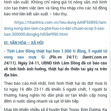
hình sản xuất. Không chỉ nâng giá trị nông sản, mô hình
còn tạo thêm việc làm và tăng thu nhập cho các hộ đồng
bào nhờ liên kết sản xuất – tiêu thụ.
https://thanhtra.com.vn/tieu-dung-AA9F50895/lam-
dong-nong-dan-lam-ca-phe-huu-co-dat-chuan-ocop-3-sao-
ban-300000-dongkg-fd59ef990.html
III. VĂN HÓA – XÃ HỘI
- Tỉnh Lâm Đồng thiệt hại hơn 1.000 tỉ đồng, 5 người tử
vong sau mưa lũ
(Plo.vn 24/11; Dantri.com.vn
24/11).
Ngày 24-11, UBND tỉnh Lâm Đồng đã có báo cáo
về tình hình ảnh hưởng, thiệt hại do thiên tai gây ra trên
địa bàn.
Theo báo cáo mới nhất, tình hình thiệt hại do đợt mưa lũ
từ ngày 16 đến 23-11 đã khiến 5 người chết, 1 người bị
thương, hàng nghìn hộ dân phải sơ tán khẩn cấp trong
đêm vì nước dâng nhanh và sạt lở liên tiếp.
Mưa lớn khiến nhiều xã ở huyện Đức Trọng, Đơn Dương, Ka