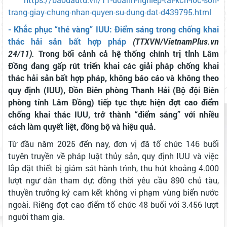
trang-giay-chung-nhan-quyen-su-dung-dat-d439795.html
- Khắc phục “thẻ vàng” IUU: Điểm sáng trong chống khai
thác hải sản bất hợp pháp
(TTXVN/VietnamPlus.vn
24/11).
Trong bối cảnh cả hệ thống chính trị tỉnh Lâm
Đồng đang gấp rút triển khai các giải pháp chống khai
thác hải sản bất hợp pháp, không báo cáo và không theo
quy định (IUU), Đồn Biên phòng Thanh Hải (Bộ đội Biên
phòng tỉnh Lâm Đồng) tiếp tục thực hiện đợt cao điểm
chống khai thác IUU, trở thành “điểm sáng” với nhiều
cách làm quyết liệt, đồng bộ và hiệu quả.
Từ đầu năm 2025 đến nay, đơn vị đã tổ chức 146 buổi
tuyên truyền về pháp luật thủy sản, quy định IUU và việc
lắp đặt thiết bị giám sát hành trình, thu hút khoảng 4.000
lượt ngư dân tham dự; đồng thời yêu cầu 890 chủ tàu,
thuyền trưởng ký cam kết không vi phạm vùng biển nước
ngoài. Riêng đợt cao điểm tổ chức 48 buổi với 3.456 lượt
người tham gia.