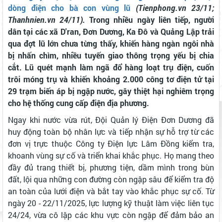
dòng điện cho bà con vùng lũ
(Tienphong.vn 23/11;
Thanhnien.vn 24/11).
Trong nhiều ngày liên tiếp, người
dân tại các xã D'ran, Đơn Dương, Ka Đô và Quảng Lập trải
qua đợt lũ lớn chưa từng thấy, khiến hàng ngàn ngôi nhà
bị nhấn chìm, nhiều tuyến giao thông trọng yếu bị chia
cắt. Lũ quét mạnh làm ngã đổ hàng loạt trụ điện, cuốn
trôi móng trụ và khiến khoảng 2.000 công tơ điện tử tại
29 trạm biến áp bị ngập nước, gây thiệt hại nghiêm trọng
cho hệ thống cung cấp điện địa phương.
Ngay khi nước vừa rút, Đội Quản lý Điện Đơn Dương đã
huy động toàn bộ nhân lực và tiếp nhận sự hỗ trợ từ các
đơn vị trực thuộc Công ty Điện lực Lâm Đồng kiểm tra,
khoanh vùng sự cố và triển khai khắc phục. Họ mang theo
đầy đủ trang thiết bị, phương tiện, dầm mình trong bùn
đất, lội qua những con đường còn ngập sâu để kiểm tra độ
an toàn của lưới điện và bắt tay vào khắc phục sự cố. Từ
ngày 20 - 22/11/2025, lực lượng kỹ thuật làm việc liên tục
24/24, vừa cô lập các khu vực còn ngập để đảm bảo an