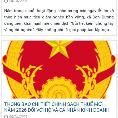
25/04/2026
Nằm trong chuỗi hoạt động chào mừng các ngày lễ lớn và
thực hiện mục tiêu giảm nghèo bền vững, xã Đơn Dương
đang triển khai mạnh mẽ chiến dịch “Gửi tiết kiệm chung tay
vì người nghèo”. Đây không chỉ là giải pháp tạo lập nguồn
vốn tại chỗ mà còn là hành động nhân văn, thắt chặt tinh
thần đoàn kết cộn...
THÔNG BÁO CHI TIẾT CHÍNH SÁCH THUẾ MỚI
NĂM 2026 ĐỐI VỚI HỘ VÀ CÁ NHÂN KINH DOANH
09/04/2026