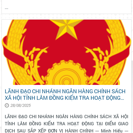
HỌC, CÔNG NGHỆ, KỸ THUẬT & TOÁN
...
LÃNH ĐẠO CHI NHÁNH NGÂN HÀNG CHÍNH SÁCH
XÃ HỘI TỈNH LÂM ĐỒNG KIỂM TRA HOẠT ĐỘNG
TẠI ĐIỂM GIAO DỊCH SAU SẮP XẾP ĐƠN VỊ HÀNH
28/08/2025
CHÍNH
LÃNH ĐẠO CHI NHÁNH NGÂN HÀNG CHÍNH SÁCH XÃ HỘI
TỈNH LÂM ĐỒNG KIỂM TRA HOẠT ĐỘNG TẠI ĐIỂM GIAO
DỊCH SAU SẮP XẾP ĐƠN VỊ HÀNH CHÍNH --- Minh Hiếu ---