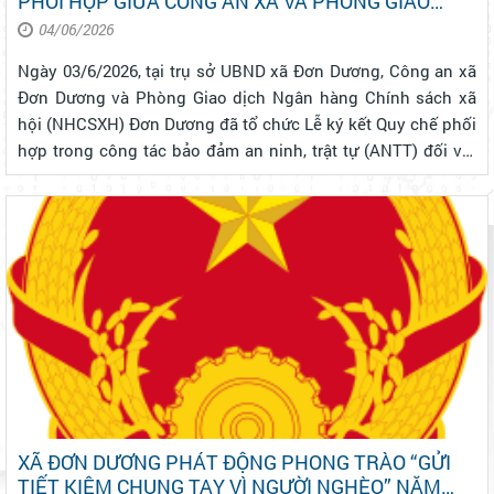
PHỐI HỢP GIỮA CÔNG AN XÃ VÀ PHÒNG GIAO
DỊCH NGÂN HÀNG CHÍNH SÁCH XÃ HỘI ĐƠN
04/06/2026
DƯƠNG
Ngày 03/6/2026, tại trụ sở UBND xã Đơn Dương, Công an xã
Đơn Dương và Phòng Giao dịch Ngân hàng Chính sách xã
hội (NHCSXH) Đơn Dương đã tổ chức Lễ ký kết Quy chế phối
hợp trong công tác bảo đảm an ninh, trật tự (ANTT) đối với
hoạt động tín dụng chính sách xã hội trên địa bàn. Tham dự
buổi lễ có đồn...
XÃ ĐƠN DƯƠNG PHÁT ĐỘNG PHONG TRÀO “GỬI
TIẾT KIỆM CHUNG TAY VÌ NGƯỜI NGHÈO” NĂM