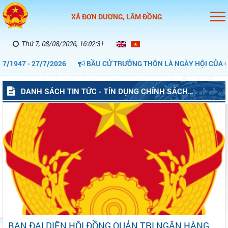
XÃ ĐƠN DƯƠNG, LÂM ĐỒNG
Thứ 7, 08/08/2026, 16:02:32
 - 27/7/2026
BẦU CỬ TRƯỞNG THÔN LÀ NGÀY HỘI CỦA CỘNG Đ
DANH SÁCH TIN TỨC - TÍN DỤNG CHÍNH SÁCH
(DONDUONG)
BAN ĐẠI DIỆN HỘI ĐỒNG QUẢN TRỊ NGÂN HÀNG