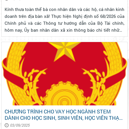
Kính thưa toàn thể bà con nhân dân và các hộ, cá nhân kinh
doanh trên địa bàn xã! Thực hiện Nghị định số 68/2026 của
Chính phủ và các Thông tư hướng dẫn của Bộ Tài chính,
hôm nay, Ủy ban nhân dân xã xin thông báo chi tiết những
quy định mới nhất về chính sách thuế, quản lý thuế đối với
hộ và cá nhâ...
CHƯƠNG TRÌNH CHO VAY HỌC NGÀNH STEM
DÀNH CHO HỌC SINH, SINH VIÊN, HỌC VIÊN THẠC
SĨ, NGHIÊN CỨU SINH HỌC CÁC NGÀNH KHOA
03/09/2025