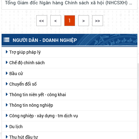
Tổng Giám đốc Ngân hàng Chính sách xã hội (NHCSXH) và
chỉ đạo của UBND tỉnh Lâm Đồng tại Công văn số
1254/UBND-KTTH ngày 06/8/2025, Phòng giao d...
<<
<
1
>
>>
NGƯỜI DÂN - DOANH NGHIỆP
Trợ giúp pháp lý
Chế độ chính sách
Bầu cử
Chuyển đổi số
Thông tin niên yết - công khai
Thông tin nông nghiệp
Công nghiệp - xây dựng - tm dịch vụ
Du lịch
Thu hút đầu tư