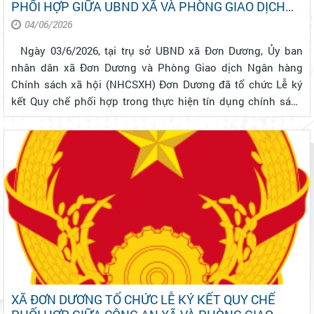
PHỐI HỢP GIỮA UBND XÃ VÀ PHÒNG GIAO DỊCH
NGÂN HÀNG CHÍNH SÁCH XÃ HỘI ĐƠN DƯƠNG
04/06/2026
Ngày 03/6/2026, tại trụ sở UBND xã Đơn Dương, Ủy ban
nhân dân xã Đơn Dương và Phòng Giao dịch Ngân hàng
Chính sách xã hội (NHCSXH) Đơn Dương đã tổ chức Lễ ký
kết Quy chế phối hợp trong thực hiện tín dụng chính sách
xã hội trên địa bàn. Tham dự buổi lễ có đồng chí Trần Hùng
Dũng - Chủ tịch UBND x...
XÃ ĐƠN DƯƠNG TỔ CHỨC LỄ KÝ KẾT QUY CHẾ