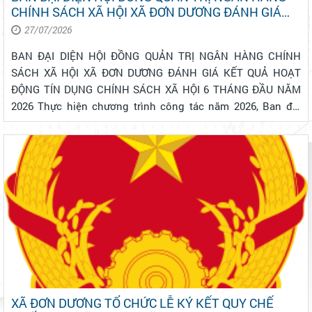
CHÍNH SÁCH XÃ HỘI XÃ ĐƠN DƯƠNG ĐÁNH GIÁ
KẾT QUẢ HOẠT ĐỘNG TÍN DỤNG CHÍNH SÁCH XÃ
27/07/2026
HỘI 6 THÁNG ĐẦU NĂM 2026
BAN ĐẠI DIỆN HỘI ĐỒNG QUẢN TRỊ NGÂN HÀNG CHÍNH
SÁCH XÃ HỘI XÃ ĐƠN DƯƠNG ĐÁNH GIÁ KẾT QUẢ HOẠT
ĐỘNG TÍN DỤNG CHÍNH SÁCH XÃ HỘI 6 THÁNG ĐẦU NĂM
2026 Thực hiện chương trình công tác năm 2026, Ban đại
diện Hội đồng quản trị (HĐQT) Ngân hàng Chính sách xã
hội (NHCSXH) xã Đơn Dương đã tổ chức đánh giá kế...
XÃ ĐƠN DƯƠNG TỔ CHỨC LỄ KÝ KẾT QUY CHẾ