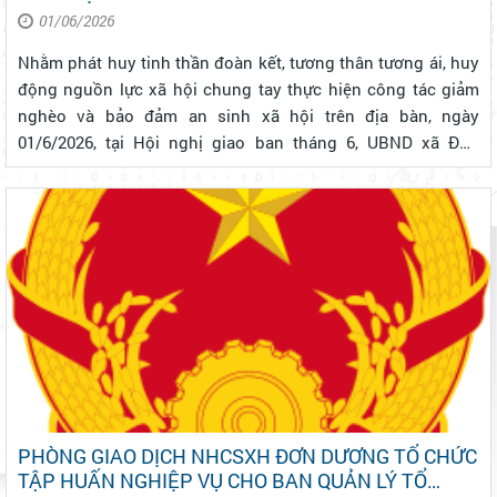
2026
01/06/2026
Nhằm phát huy tinh thần đoàn kết, tương thân tương ái, huy
động nguồn lực xã hội chung tay thực hiện công tác giảm
nghèo và bảo đảm an sinh xã hội trên địa bàn, ngày
01/6/2026, tại Hội nghị giao ban tháng 6, UBND xã Đơn
Dương đã tổ chức phát động phong trào “Gửi tiết kiệm
chung tay vì người nghèo” n...
PHÒNG GIAO DỊCH NHCSXH ĐƠN DƯƠNG TỔ CHỨC
TẬP HUẤN NGHIỆP VỤ CHO BAN QUẢN LÝ TỔ