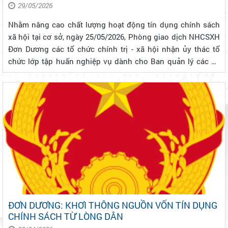
TK&VV TẠI XÃ ĐƠN DƯƠNG
29/05/2026
Nhằm nâng cao chất lượng hoạt động tín dụng chính sách
xã hội tại cơ sở, ngày 25/05/2026, Phòng giao dịch NHCSXH
Đơn Dương các tổ chức chính trị - xã hội nhận ủy thác tổ
chức lớp tập huấn nghiệp vụ dành cho Ban quản lý các Tổ
Tiết kiệm và vay vốn (TK&VV) trên địa bàn xã. Tham dự lớp
tập huấn có đại...
ĐƠN DƯƠNG: KHƠI THÔNG NGUỒN VỐN TÍN DỤNG
CHÍNH SÁCH TỪ LÒNG DÂN