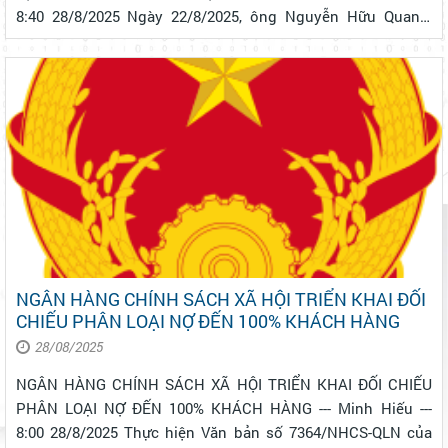
8:40 28/8/2025 Ngày 22/8/2025, ông Nguyễn Hữu Quang,
Phó Giám đốc Chi nhánh Ngân hàng Chính sách xã hội
(NHCSXH) tỉnh Lâm Đồng, đã đến kiểm tra hoạt độ...
NGÂN HÀNG CHÍNH SÁCH XÃ HỘI TRIỂN KHAI ĐỐI
CHIẾU PHÂN LOẠI NỢ ĐẾN 100% KHÁCH HÀNG
28/08/2025
NGÂN HÀNG CHÍNH SÁCH XÃ HỘI TRIỂN KHAI ĐỐI CHIẾU
PHÂN LOẠI NỢ ĐẾN 100% KHÁCH HÀNG --- Minh Hiếu ---
8:00 28/8/2025 Thực hiện Văn bản số 7364/NHCS-QLN của