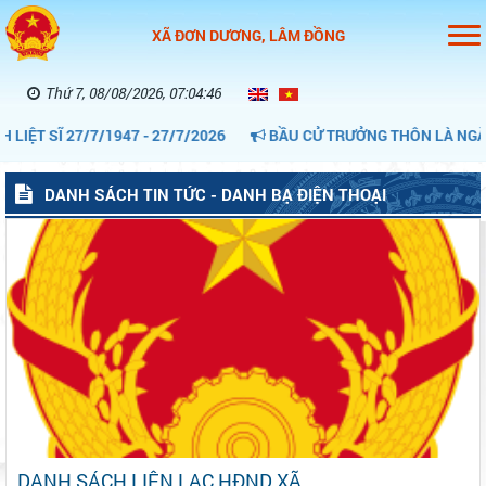
XÃ ĐƠN DƯƠNG, LÂM ĐỒNG
Thứ 7, 08/08/2026, 07:04:47
 SĨ 27/7/1947 - 27/7/2026
BẦU CỬ TRƯỞNG THÔN LÀ NGÀY HỘ
DANH SÁCH TIN TỨC - DANH BẠ ĐIỆN THOẠI
DANH SÁCH LIÊN LẠC HĐND XÃ