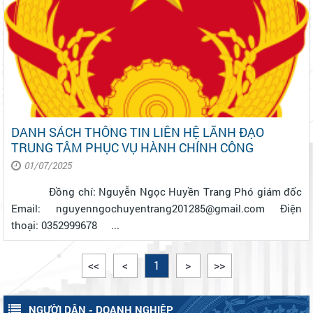
DANH SÁCH THÔNG TIN LIÊN HỆ LÃNH ĐẠO
TRUNG TÂM PHỤC VỤ HÀNH CHÍNH CÔNG
01/07/2025
Đồng chí: Nguyễn Ngọc Huyền Trang Phó giám đốc
Email: nguyenngochuyentrang201285@gmail.com Điện
thoại: 0352999678 ...
<<
<
1
>
>>
NGƯỜI DÂN - DOANH NGHIỆP