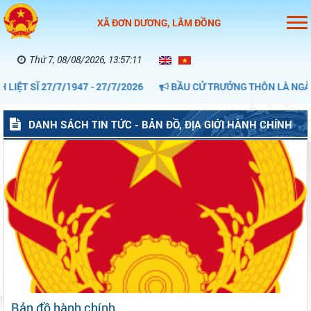
XÃ ĐƠN DƯƠNG, LÂM ĐỒNG
Thứ 7, 08/08/2026, 13:57:12
ỆT SĨ 27/7/1947 - 27/7/2026
BẦU CỬ TRƯỞNG THÔN LÀ NGÀY H
DANH SÁCH TIN TỨC - BẢN ĐỒ, ĐỊA GIỚI HÀNH CHÍNH
Bản đồ hành chính