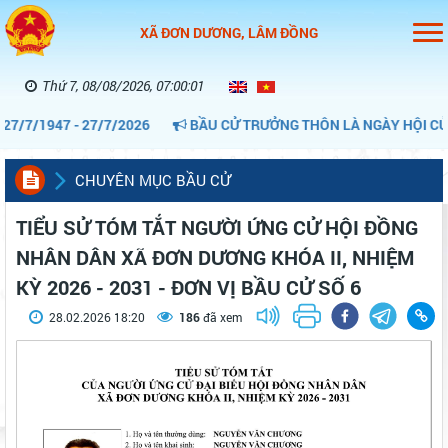
XÃ ĐƠN DƯƠNG, LÂM ĐỒNG
Thứ 7, 08/08/2026, 07:00:01
7/1947 - 27/7/2026
BẦU CỬ TRƯỞNG THÔN LÀ NGÀY HỘI CỦA C
CHUYÊN MỤC BẦU CỬ
TIỂU SỬ TÓM TẮT NGƯỜI ỨNG CỬ HỘI ĐỒNG
NHÂN DÂN XÃ ĐƠN DƯƠNG KHÓA II, NHIỆM
KỲ 2026 - 2031 - ĐƠN VỊ BẦU CỬ SỐ 6
28.02.2026 18:20
186
đã xem