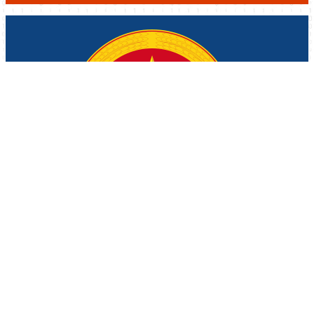
Xã Đơn Dương, Lâm Đồng
Cơ quan quản lý: UBND Xã Đơn Dương
Chịu trách nhiệm chính: UBND Xã Đơn Dương
© Ghi rõ nguồn donduong.lamdong.gov.vn khi sử dụng thông
tin trên website này