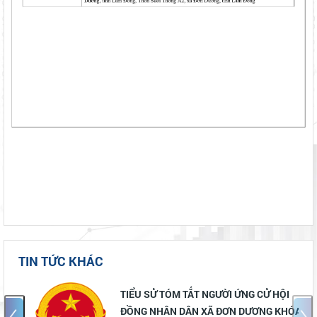
TIN TỨC KHÁC
TIỂU SỬ TÓM TẮT NGƯỜI ỨNG CỬ HỘI
ĐỒNG NHÂN DÂN XÃ ĐƠN DƯƠNG KHÓA II,