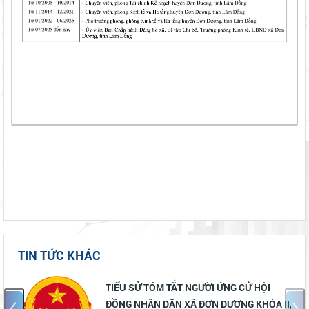
TIN TỨC KHÁC
TIỂU SỬ TÓM TẮT NGƯỜI ỨNG CỬ HỘI
ĐỒNG NHÂN DÂN XÃ ĐƠN DƯƠNG KHÓA II,