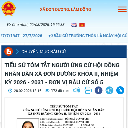
XÃ ĐƠN DƯƠNG, LÂM ĐỒNG
Chủ nhật, 09/08/2026, 15:55:39
/1947 - 27/7/2026
BẦU CỬ TRƯỞNG THÔN LÀ NGÀY HỘI CỦA CỘ
CHUYÊN MỤC BẦU CỬ
TIỂU SỬ TÓM TẮT NGƯỜI ỨNG CỬ HỘI ĐỒNG
NHÂN DÂN XÃ ĐƠN DƯƠNG KHÓA II, NHIỆM
KỲ 2026 - 2031 - ĐƠN VỊ BẦU CỬ SỐ 5
28.02.2026 18:16
172
đã xem