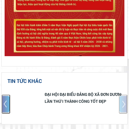
TIN TỨC KHÁC
ĐẠI HỘI ĐẠI BIỂU ĐẢNG BỘ XÃ ĐƠN DƯƠNG
LẦN THỨ I THÀNH CÔNG TỐT ĐẸP