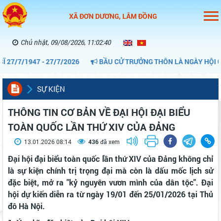
XÃ ĐƠN DƯƠNG, LÂM ĐỒNG
Chủ nhật, 09/08/2026, 11:02:41
7/7/1947 - 27/7/2026
BẦU CỬ TRƯỞNG THÔN LÀ NGÀY HỘI CỦA
SỰ KIỆN
THÔNG TIN CƠ BẢN VỀ ĐẠI HỘI ĐẠI BIỂU
TOÀN QUỐC LẦN THỨ XIV CỦA ĐẢNG
13.01.2026 08:14
436
đã xem
Đại hội đại biểu toàn quốc lần thứ XIV của Đảng không chỉ
là sự kiện chính trị trọng đại mà còn là dấu mốc lịch sử
đặc biệt, mở ra "kỷ nguyên vươn mình của dân tộc". Đại
hội dự kiến diễn ra từ ngày 19/01 đến 25/01/2026 tại Thủ
đô Hà Nội.