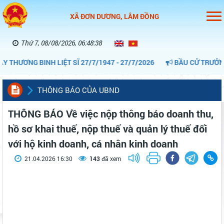
XÃ ĐƠN DƯƠNG, LÂM ĐỒNG
Thứ 7, 08/08/2026, 06:48:38
THƯƠNG BINH LIỆT SĨ 27/7/1947 - 27/7/2026
BẦU CỬ TRƯỞNG T
THÔNG BÁO CỦA UBND
THÔNG BÁO Về việc nộp thông báo doanh thu,
hồ sơ khai thuế, nộp thuế và quản lý thuế đối
với hộ kinh doanh, cá nhân kinh doanh
21.04.2026 16:30
143
đã xem