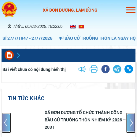
XÃ ĐƠN DƯƠNG, LÂM ĐỒNG
Thứ 5, 06/08/2026, 16:22:07
27/7/1947 - 27/7/2026
BẦU CỬ TRƯỞNG THÔN LÀ NGÀY HỘI CỦ
Bài viết chưa có nội dung hiển thị
TIN TỨC KHÁC
NH CÔNG
Thông báo tuyển dụng lao động phổ
Ỳ 2026 –
cho Công ty TNHH APOLLO