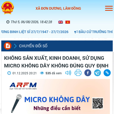
XÃ ĐƠN DƯƠNG, LÂM ĐỒNG
Thứ 5, 06/08/2026, 18:42:29
BINH LIỆT SĨ 27/7/1947 - 27/7/2026
BẦU CỬ TRƯỞNG THÔN LÀ
CHUYỂN ĐỔI SỐ
KHÔNG SẢN XUẤT, KINH DOANH, SỬ DỤNG
MICRO KHÔNG DÂY KHÔNG ĐÚNG QUY ĐỊNH
01.12.2025 20:21
535
đã xem