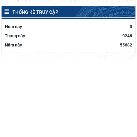
THỐNG KÊ TRUY CẬP
Hôm nay
0
Tháng này
9246
Năm này
55682