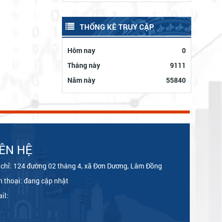
THỐNG KÊ TRUY CẬP
Hôm nay
0
Tháng này
9111
Năm này
55840
IÊN HỆ
 chỉ: 124 đường 02 tháng 4, xã Đơn Dương, Lâm Đồng
n thoại: đang cập nhật
il: