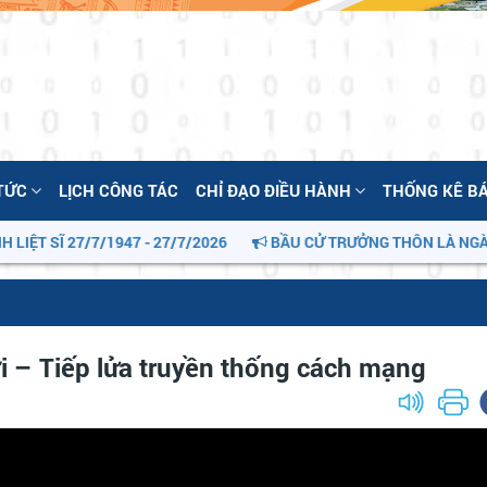
 TỨC
LỊCH CÔNG TÁC
CHỈ ĐẠO ĐIỀU HÀNH
THỐNG KÊ B
 SĨ 27/7/1947 - 27/7/2026
BẦU CỬ TRƯỞNG THÔN LÀ NGÀY HỘ
i – Tiếp lửa truyền thống cách mạng