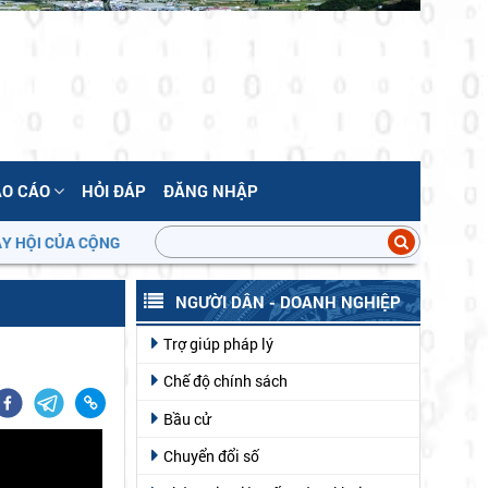
ÁO CÁO
HỎI ĐÁP
ĐĂNG NHẬP
I CỦA CỘNG ĐỒNG DÂN CƯ!
NGƯỜI DÂN - DOANH NGHIỆP
Trợ giúp pháp lý
Chế độ chính sách
Bầu cử
Chuyển đổi số