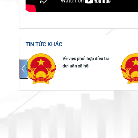
TIN TỨC KHÁC
Về việc phối hợp điều tra
 của người
dư luận xã hội
hục vụ của
ính nhà
n một cửa
ua ứng
iện tử và
2026