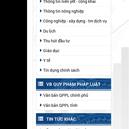
Thông tin niên yết - công khai
Thông tin nông nghiệp
Công nghiệp - xây dựng - tm dịch vụ
Du lịch
Thu hút đầu tư
Giáo dục
Y tế
Tín dụng chính sách
VB QUY PHẠM PHÁP LUẬT
Văn bản QPPL chính phủ
Văn bản QPPL tỉnh
TIN TỨC KHÁC