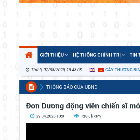
GIỚI THIỆU
HỆ THỐNG CHÍNH TRỊ
TIN
Thứ 6, 07/08/2026, 18:43:08
KỶ NIỆM 79 NĂM NGÀY THƯƠNG BINH LIỆT
THÔNG BÁO CỦA UBND
Đơn Dương động viên chiến sĩ mớ
29.04.2026 10:01
120
đã xem