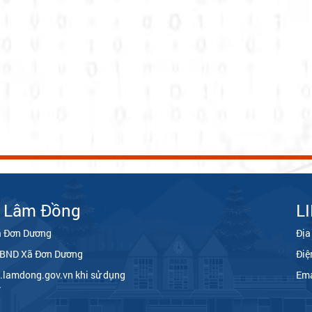
, Lâm Đồng
L
ã Đơn Dương
Địa
 UBND Xã Đơn Dương
Điệ
.lamdong.gov.vn khi sử dụng
Ema
y