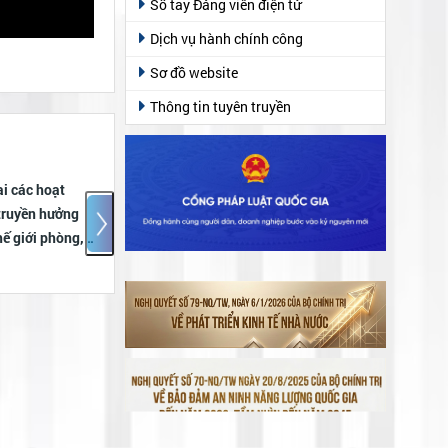
Sổ tay Đảng viên điện tử
Dịch vụ hành chính công
Sơ đồ website
Thông tin tuyên truyền
ai các hoạt
Thông báo tuyển dụng lao
truyền hưởng
động phổ thông cho Công
hế giới phòng,
ty TNHH APOLLO
án người",
dân phòng,
bán người
 2026