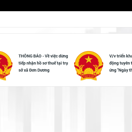
THÔNG BÁO - Về việc dừng
V/v triển kh
tiếp nhận hồ sơ thuế tại trụ
động tuyên 
sở xã Đơn Dương
ứng "Ngày t
chống mua b
"Ngày toàn 
chống mua 
(30/7)" năm