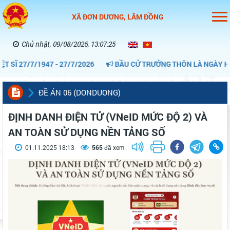
XÃ ĐƠN DƯƠNG, LÂM ĐỒNG
Chủ nhật, 09/08/2026, 13:07:26
27/7/1947 - 27/7/2026
BẦU CỬ TRƯỞNG THÔN LÀ NGÀY HỘI CỦ
ĐỀ ÁN 06 (DONDUONG)
ĐỊNH DANH ĐIỆN TỬ (VNeID MỨC ĐỘ 2) VÀ
AN TOÀN SỬ DỤNG NỀN TẢNG SỐ
01.11.2025 18:13
565
đã xem