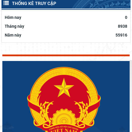
THỐNG KÊ TRUY CẬP
Hôm nay
0
Tháng này
8938
Năm này
55916