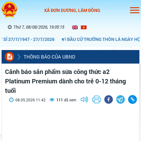
XÃ ĐƠN DƯƠNG, LÂM ĐỒNG
Thứ 7, 08/08/2026, 19:05:16
7/7/1947 - 27/7/2026
BẦU CỬ TRƯỞNG THÔN LÀ NGÀY HỘI CỦA
THÔNG BÁO CỦA UBND
Cảnh báo sản phẩm sữa công thức a2
Platinum Premium dành cho trẻ 0-12 tháng
tuổi
08.05.2026 11:42
111
đã xem